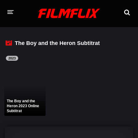
TOATE FILMELE
The Boy and the Heron Subtitrat
CERE UN FILM
2023
FILME ONLINE 2026 - 2010
Filme Online 2026
Filme Online 2025
Filme Online 2024
Filme Online 2023
Filme Online 2022
Filme Online 2021
The Boy and the
Heron 2023 Online
Filme Online 2020
Filme Online 2018
Subtitrat
Filme Online 2019
Filme Online 2017
Filme Online 2016
Filme Online 2015