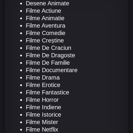
Desene Animate
Filme Online 2014
Filme Online 2013
Filme Actiune
Filme Animatie
Filme Online 2012
Filme Online 2011
Filme Aventura
Filme Online 2010
Filme Comedie
Filme Creștine
Filme De Craciun
DMCA
Filme De Dragoste
SERIALE ONLINE
Filme De Familie
Filme Documentare
TERMENI ȘI CONDIȚII
Filme Drama
CONTACT
Filme Erotice
Filme Fantastice
Filme Horror
Filme Indiene
Filme Istorice
Filme Mister
Filme Netflix