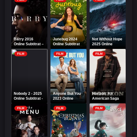
Barry 2016
Junebug 2024
Not Without Hope
Online Subtitrat –
Online Subtitrat
2025 Online
Povestea unui
Subtitrat
lider
FILM
FILM
FILM
Nobody 2 - 2025
Anyone But You
Horizon: An
Online Subtitrat -
2023 Online
American Saga
Erou de serviciu
Subtitrat – Iubesc
2024 Chapter 1
2
să te urăsc
Online Subtitrat
FILM
FILM
FILM