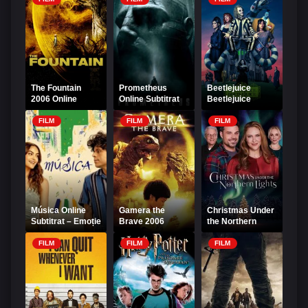
emoție
The Fountain
Prometheus
Beetlejuice
2006 Online
Online Subtitrat
Beetlejuice
Subtitrat
(2012)
(2024) Online
Subtitrat –
FILM
FILM
FILM
Beetlejuice 2
Música Online
Gamera the
Christmas Under
Subtitrat – Emoție
Brave 2006
the Northern
și ritm în Musica
Online Subtitrat
Lights 2024
Online Subtitrat
FILM
FILM
FILM