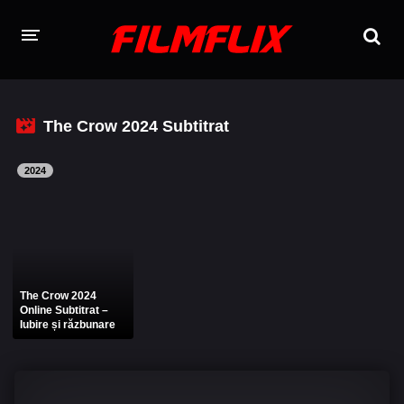
TOATE FILMELE
The Crow 2024 Subtitrat
CERE UN FILM
2024
FILME ONLINE 2026 - 2010
Filme Online 2026
Filme Online 2025
Filme Online 2024
Filme Online 2023
Filme Online 2022
Filme Online 2021
The Crow 2024
Online Subtitrat –
Filme Online 2020
Filme Online 2018
Iubire și răzbunare
Filme Online 2019
Filme Online 2017
Filme Online 2016
Filme Online 2015