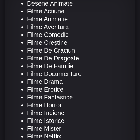
Desene Animate
Filme Online 2014
Filme Online 2013
Filme Actiune
Filme Animatie
Filme Online 2012
Filme Online 2011
Filme Aventura
Filme Online 2010
Filme Comedie
Filme Creștine
Filme De Craciun
DMCA
Filme De Dragoste
SERIALE ONLINE
Filme De Familie
Filme Documentare
TERMENI ȘI CONDIȚII
Filme Drama
CONTACT
Filme Erotice
Filme Fantastice
Filme Horror
Filme Indiene
Filme Istorice
Filme Mister
Filme Netflix