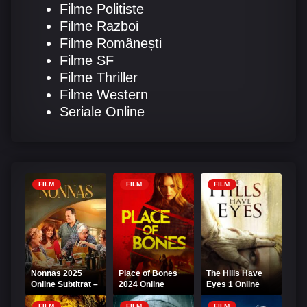
Filme Politiste
Filme Razboi
Filme Românești
Filme SF
Filme Thriller
Filme Western
Seriale Online
FILM
FILM
FILM
Nonnas 2025
Place of Bones
The Hills Have
Online Subtitrat –
2024 Online
Eyes 1 Online
Comedie
Subtitrat
Subtitrat
savuroasă și
FILM
FILM
FILM