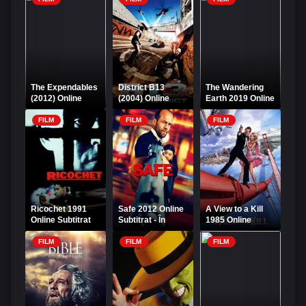
The Expendables
District B13
The Wandering
(2012) Online
(2004) Online
Earth 2019 Online
Subtitrat – Eroi de
Subtitrat
Subtitrat –
Sacrificiu 2
Pământul
FILM
FILM
FILM
rătăcitor
Ricochet 1991
Safe 2012 Online
A View to a Kill
Online Subtitrat
Subtitrat - În
1985 Online
siguranță
Subtitrat
FILM
FILM
FILM