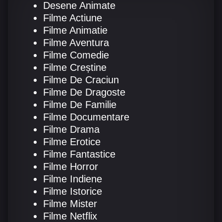
Desene Animate
Filme Online 2014
Filme Online 2013
Filme Actiune
Filme Animatie
Filme Online 2012
Filme Online 2011
Filme Aventura
Filme Online 2010
Filme Comedie
Filme Creștine
Filme De Craciun
DMCA
Filme De Dragoste
SERIALE ONLINE
Filme De Familie
Filme Documentare
TERMENI ȘI CONDIȚII
Filme Drama
CONTACT
Filme Erotice
Filme Fantastice
Filme Horror
Filme Indiene
Filme Istorice
Filme Mister
Filme Netflix