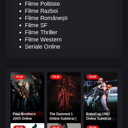
Filme Politiste
Filme Razboi
Filme Românești
Filme SF
Filme Thriller
Filme Western
Seriale Online
FILM
FILM
FILM
Four Brothers
The Damned 1
RoboCop 1987
2005 Online
Online Subtitrat |
Online Subtitrat
Subtitrat
Film Online HD
FILM
FILM
FILM