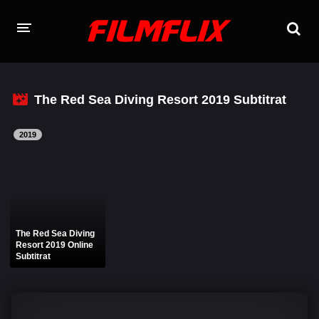
TOATE FILMELE
The Red Sea Diving Resort 2019 Subtitrat
CERE UN FILM
2019
FILME ONLINE 2026 - 2010
Filme Online 2026
Filme Online 2025
Filme Online 2024
Filme Online 2023
Filme Online 2022
Filme Online 2021
The Red Sea Diving
Resort 2019 Online
Filme Online 2020
Filme Online 2018
Subtitrat
Filme Online 2019
Filme Online 2017
Filme Online 2016
Filme Online 2015