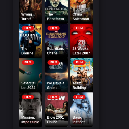
Wrong
The
China
Turn 5:
Benefacto
Salesman
Bloodlines
r 2015
2017
Drum
Online
Online
FILM
FILM
FILM
interzis 5:
Subtitrat
Subtitrat
Moştenire
a Online
Subtitrat
The
Guardians
28 Weeks
Bourne
Of The
Later 2007
Identity
Galaxy
Online
2002
Online
Subtitrat –
FILM
FILM
FILM
Online
Subtitrat |
După 28
Subtitrat
Gardienii
de
Galaxiei 1
săptămâni
Salem's
We Have a
Team
Lot 2024
Ghost
Building
Online
2023
2022 Film
Subtitrat
Online
Online
FILM
FILM
FILM
Subtitrat –
Romanesc
Avem o
fantomă
Mission:
Blow 2001
Basic
Impossible
Online
Instinct
VIII - The
Subtitrat –
1992