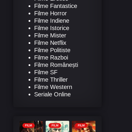
Filme Fantastice
Filme Horror
Filme Indiene
Filme Istorice
Filme Mister
Filme Netflix
Filme Politiste
Filme Razboi
Filme Românești
Filme SF
Filme Thriller
Filme Western
Seriale Online
FILM
FILM
FILM