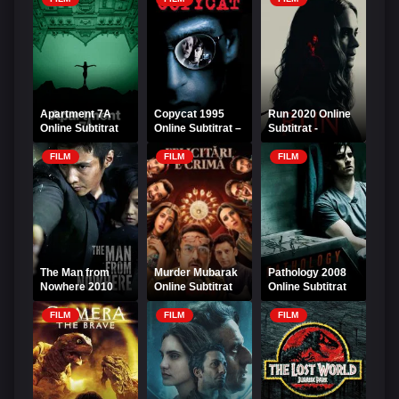
Apartment 7A
Copycat 1995
Run 2020 Online
Online Subtitrat
Online Subtitrat –
Subtitrat -
Crime la indigo
Salvează-mă
FILM
FILM
FILM
The Man from
Murder Mubarak
Pathology 2008
Nowhere 2010
Online Subtitrat
Online Subtitrat
Online Subtitrat
FILM
FILM
FILM