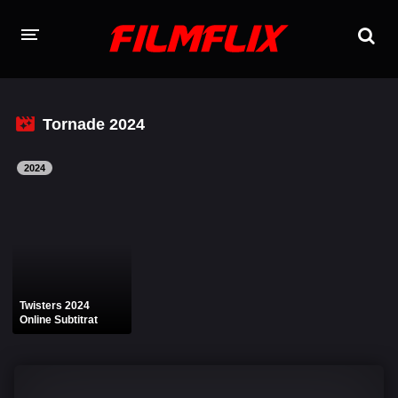
TOATE FILMELE
Tornade 2024
CERE UN FILM
2024
FILME ONLINE 2026 - 2010
Filme Online 2026
Filme Online 2025
Filme Online 2024
Filme Online 2023
Filme Online 2022
Filme Online 2021
Twisters 2024
Filme Online 2020
Filme Online 2018
Online Subtitrat
Filme Online 2019
Filme Online 2017
Filme Online 2016
Filme Online 2015