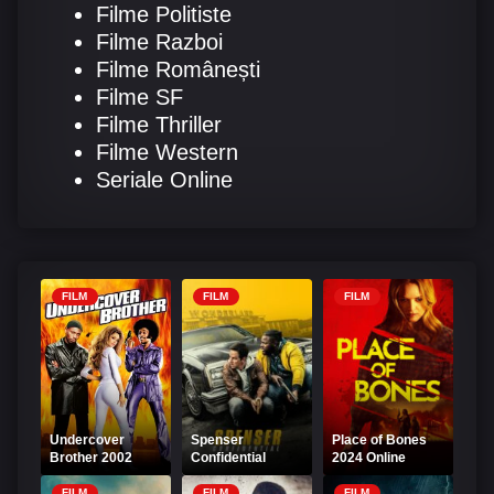
Filme Politiste
Filme Razboi
Filme Românești
Filme SF
Filme Thriller
Filme Western
Seriale Online
FILM
FILM
FILM
Undercover
Spenser
Place of Bones
Brother 2002
Confidential
2024 Online
Online Subtitrat –
Online Subtitrat
Subtitrat
Spion de cartier
FILM
FILM
FILM