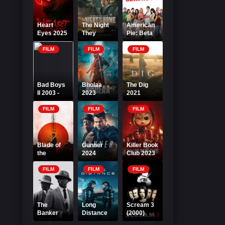
Heart
The Night
American
Eyes 2025
They
Pie: Beta
Online
Came
House
Subtitrat
Home
2007
FILM
FILM
FILM
2024
Online
Online
Subtitrat
Subtitrat
Bad Boys
Bholaa
The Dig
II 2003 -
2023
2021
Băieţi răi 2
Online
Online
Online
Subtitrat
Subtitrat
FILM
FILM
FILM
Subtitrat
Blade of
Gunner
Killer Book
the
2024
Club 2023
Immortal
Online
Online
2017
Subtitrat
Subtitrat
FILM
FILM
FILM
Online
HD
Subtitrat
The
Long
Scream 3
Banker
Distance
(2000)
2020
2024
Online