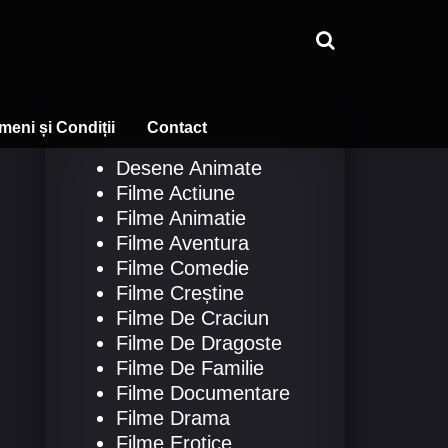
meni și Condiții
Contact
Desene Animate
Filme Actiune
Filme Animatie
Filme Aventura
Filme Comedie
Filme Creștine
Filme De Craciun
Filme De Dragoste
Filme De Familie
Filme Documentare
Filme Drama
Filme Erotice