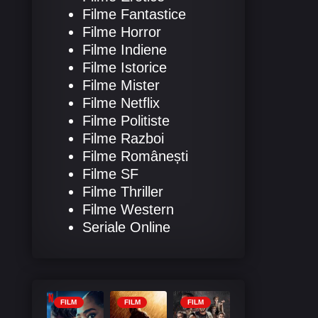
Filme Fantastice
Filme Horror
Filme Indiene
Filme Istorice
Filme Mister
Filme Netflix
Filme Politiste
Filme Razboi
Filme Românești
Filme SF
Filme Thriller
Filme Western
Seriale Online
FILM
FILM
FILM