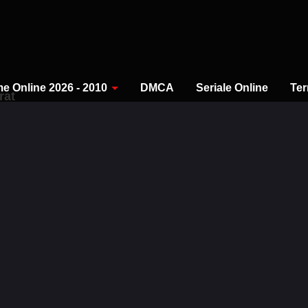
me Online 2026 - 2010
DMCA
Seriale Online
Ter
rat