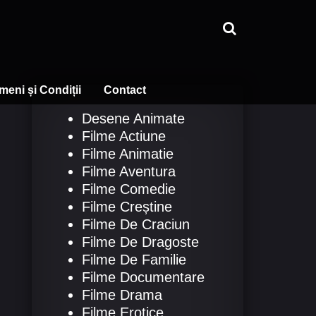
meni și Condiții
Contact
Desene Animate
Filme Actiune
Filme Animatie
Filme Aventura
Filme Comedie
Filme Creștine
Filme De Craciun
Filme De Dragoste
Filme De Familie
Filme Documentare
Filme Drama
Filme Erotice