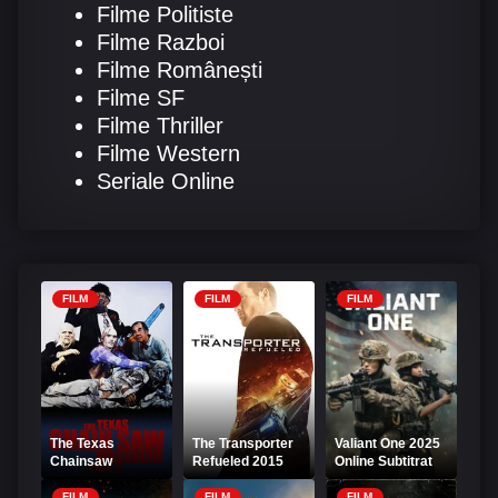
Filme Politiste
Filme Razboi
Filme Românești
Filme SF
Filme Thriller
Filme Western
Seriale Online
FILM
FILM
FILM
The Texas
The Transporter
Valiant One 2025
Chainsaw
Refueled 2015
Online Subtitrat
Massacre 2
Online Subtitrat –
(1986) Online
Curierul 4
FILM
FILM
FILM