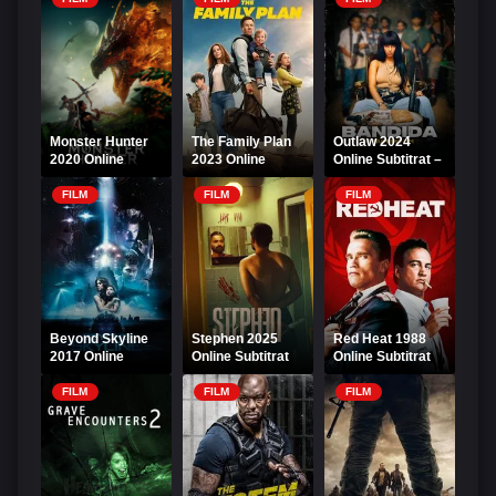
Subtitrat
Monster Hunter
The Family Plan
Outlaw 2024
2020 Online
2023 Online
Online Subtitrat –
Subtitrat
Subtitrat
Bandida:
Numărul unu
FILM
FILM
FILM
Beyond Skyline
Stephen 2025
Red Heat 1988
2017 Online
Online Subtitrat
Online Subtitrat
Subtitrat
FILM
FILM
FILM