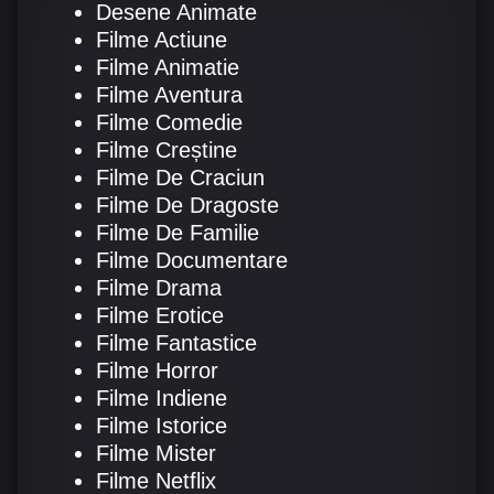
Desene Animate
Filme Online 2014
Filme Online 2013
Filme Actiune
Filme Animatie
Filme Online 2012
Filme Online 2011
Filme Aventura
Filme Online 2010
Filme Comedie
Filme Creștine
Filme De Craciun
DMCA
Filme De Dragoste
SERIALE ONLINE
Filme De Familie
Filme Documentare
TERMENI ȘI CONDIȚII
Filme Drama
CONTACT
Filme Erotice
Filme Fantastice
Filme Horror
Filme Indiene
Filme Istorice
Filme Mister
Filme Netflix