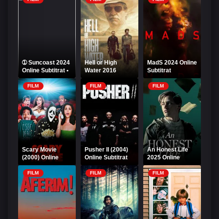
➀ Suncoast 2024
Hell or High
MadS 2024 Online
Online Subtitrat •
Water 2016
Subtitrat
FilmFlix
Online Subtitrat –
Cu orice preţ
FILM
FILM
FILM
Scary Movie
Pusher II (2004)
An Honest Life
(2000) Online
Online Subtitrat
2025 Online
Subtitrat –
Subtitrat
Comedie de
FILM
FILM
FILM
groază