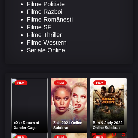
Filme Politiste
Filme Razboi
Filme Românești
Filme SF
Filme Thriller
Filme Western
Seriale Online
FILM
FILM
FILM
xXx: Return of
Zola 2021 Online
Ben & Jody 2022
Xander Cage
Subtitrat
Online Subtitrat
Online Subtitrat –
Triplu X 3
FILM
FILM
FILM