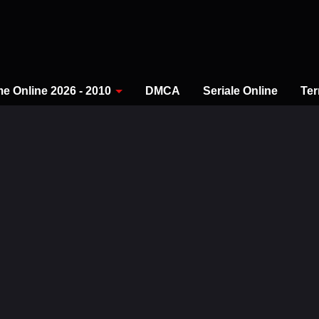
me Online 2026 - 2010
DMCA
Seriale Online
Ter