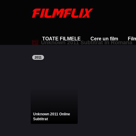
TOATE FILMELE
Cere un film
Fil
Unknown 2011 Subtitrat In Romana
2011
Unknown 2011 Online
Subtitrat