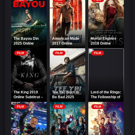
de zile
The Bayou Din
American Made
Mortal Engines
2025 Online
2017 Online
2018 Online
Subtitrat
Subtitrat – Trafic
Subtitrat –
în stil American
Mașinării
FILM
FILM
FILM
infernale
The King 2019
Tee Yai: Born to
Lord of the Rings:
Online Subtitrat –
Be Bad 2025
The Fellowship of
Puterea și
Online Subtitrat
the Ring 2001
destinul unui rege
Online Subtitrat
FILM
FILM
FILM