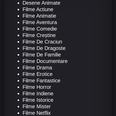
Desene Animate
Filme Online 2014
Filme Online 2013
Filme Actiune
Filme Animatie
Filme Online 2012
Filme Online 2011
Filme Aventura
Filme Online 2010
Filme Comedie
Filme Creștine
Filme De Craciun
DMCA
Filme De Dragoste
SERIALE ONLINE
Filme De Familie
Filme Documentare
TERMENI ȘI CONDIȚII
Filme Drama
CONTACT
Filme Erotice
Filme Fantastice
Filme Horror
Filme Indiene
Filme Istorice
Filme Mister
Filme Netflix