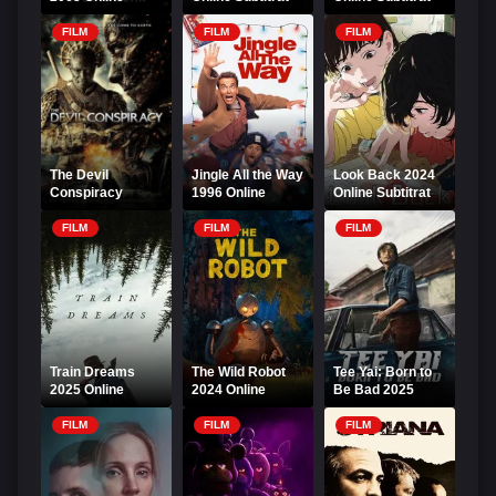
Subtitrat
FILM
FILM
FILM
The Devil
Jingle All the Way
Look Back 2024
Conspiracy
1996 Online
Online Subtitrat
Online Subtitrat
Subtitrat
FILM
FILM
FILM
Train Dreams
The Wild Robot
Tee Yai: Born to
2025 Online
2024 Online
Be Bad 2025
Subtitrat
Subtitrat
Online Subtitrat
FILM
FILM
FILM