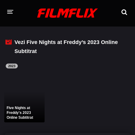
TOATE FILMELE
Vezi Five Nights at Freddy’s 2023 Online
CERE UN FILM
Subtitrat
FILME ONLINE 2026 - 2010
2023
Filme Online 2026
Filme Online 2025
Filme Online 2024
Filme Online 2023
Filme Online 2022
Filme Online 2021
Filme Online 2020
Filme Online 2018
Five Nights at
Freddy's 2023
Online Subtitrat
Filme Online 2019
Filme Online 2017
Filme Online 2016
Filme Online 2015