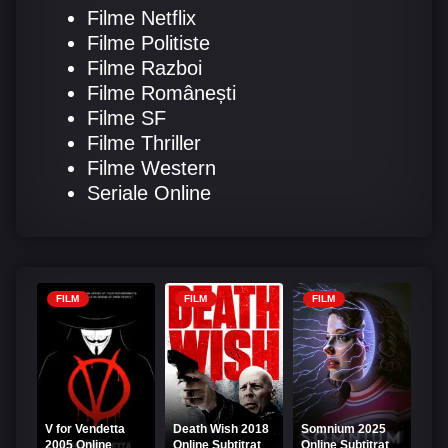
Filme Netflix
Filme Politiste
Filme Razboi
Filme Românești
Filme SF
Filme Thriller
Filme Western
Seriale Online
FILM
FILM
FILM
V for Vendetta
Death Wish 2018
Somnium 2025
2005 Online
Online Subtitrat
Online Subtitrat