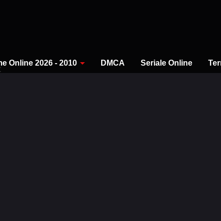
me Online 2026 - 2010
DMCA
Seriale Online
Ter
t