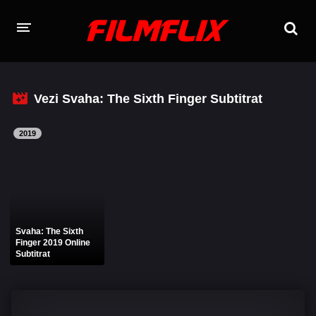
TOATE FILMELE
Vezi Svaha: The Sixth Finger Subtitrat
CERE UN FILM
2019
FILME ONLINE 2026 - 2010
Filme Online 2026
Filme Online 2025
Filme Online 2024
Filme Online 2023
Filme Online 2022
Filme Online 2021
Svaha: The Sixth
Finger 2019 Online
Filme Online 2020
Filme Online 2018
Subtitrat
Filme Online 2019
Filme Online 2017
Filme Online 2016
Filme Online 2015