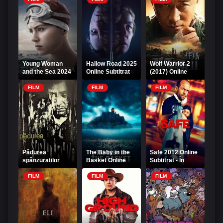
Young Woman
Hallow Road 2025
Wolf Warrior 2
and the Sea 2024
Online Subtitrat
(2017) Online
Online Subtitrat
Subtitrat
FILM
FILM
FILM
Pădurea
The Baby in the
Safe 2012 Online
spânzuraților
Basket Online
Subtitrat - În
1965 Online
Subtitrat
siguranță
Romanesc
FILM
FILM
FILM