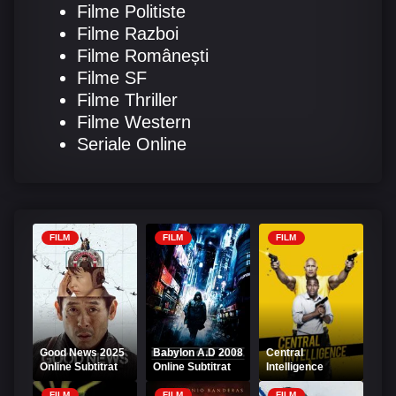
Filme Politiste
Filme Razboi
Filme Românești
Filme SF
Filme Thriller
Filme Western
Seriale Online
FILM
FILM
FILM
Good News 2025
Babylon A.D 2008
Central
Online Subtitrat
Online Subtitrat
Intelligence
(2016) Online
Subtitrat
FILM
FILM
FILM