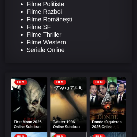
Filme Politiste
Filme Razboi
Filme Românești
Filme SF
Filme Thriller
Filme Western
Seriale Online
FILM
FILM
FILM
First Moon 2025
Twister 1996
Donde tú quieras
Online Subtitrat
Online Subtitrat
2025 Online
Subtitrat – Unde
vrei tu
FILM
FILM
FILM