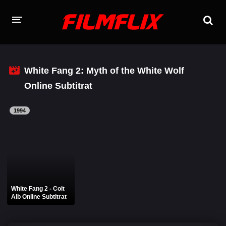
TOATE FILMELE
White Fang 2: Myth of the White Wolf
CERE UN FILM
Online Subtitrat
FILME ONLINE 2026 - 2010
1994
Filme Online 2026
Filme Online 2025
Filme Online 2024
Filme Online 2023
Filme Online 2022
Filme Online 2021
Filme Online 2020
Filme Online 2018
White Fang 2 - Colt
Alb Online Subtitrat
Filme Online 2019
Filme Online 2017
Filme Online 2016
Filme Online 2015