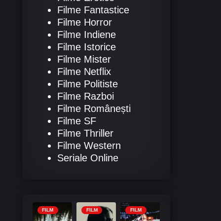
Filme Fantastice
Filme Horror
Filme Indiene
Filme Istorice
Filme Mister
Filme Netflix
Filme Politiste
Filme Razboi
Filme Românești
Filme SF
Filme Thriller
Filme Western
Seriale Online
FILM
FILM
FILM