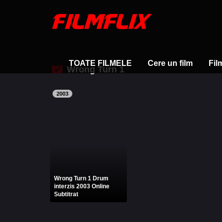
TOATE FILMELE
Cere un film
Fil
Wrong Turn 1
2003
Wrong Turn 1 Drum
interzis 2003 Online
Subtitrat