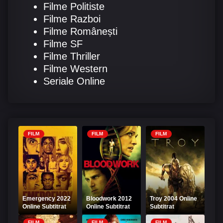
Filme Politiste
Filme Razboi
Filme Românești
Filme SF
Filme Thriller
Filme Western
Seriale Online
FILM
FILM
FILM
Emergency 2022
Bloodwork 2012
Troy 2004 Online
Online Subtitrat
Online Subtitrat
Subtitrat
FILM
FILM
FILM