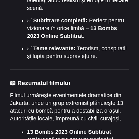
talentați aduc realism și emoție în fiecare
scenă.
✅
Subtitrare completă:
Perfect pentru
vizionare în orice limbă –
13 Bombs
2023 Online Subtitrat
.
✅
Teme relevante:
Terorism, conspiratii
și lupta pentru supraviețuire.
📖 Rezumatul filmului
Filmul urmărește evenimentele dramatice din
Jakarta, unde un grup extremist plănuiește 13
atacuri cu bombă pentru a destabiliza orașul.
Autoritățile locale, împreună cu civili curajoși,
încearcă să dezamorseze planul și să salveze
13 Bombs 2023 Online Subtitrat
cât mai multe vieți.