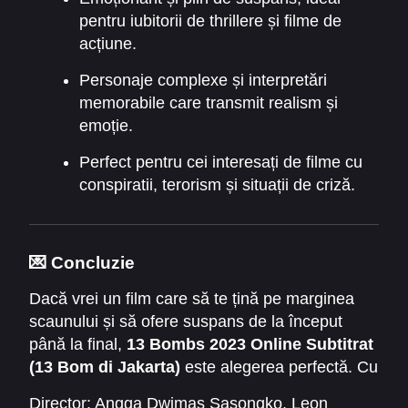
pentru iubitorii de thrillere și filme de
acțiune.
Personaje complexe și interpretări
memorabile care transmit realism și
emoție.
Perfect pentru cei interesați de filme cu
conspiratii, terorism și situații de criză.
💌 Concluzie
Dacă vrei un film care să te țină pe marginea
scaunului și să ofere suspans de la început
până la final,
13 Bombs 2023 Online Subtitrat
(13 Bom di Jakarta)
este alegerea perfectă. Cu
o poveste captivantă, personaje memorabile și
Director:
Angga Dwimas Sasongko
,
Leon