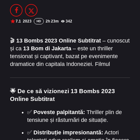
Filme Online 2014
Filme Online 2013
Filme Online 2012
Filme Online 2011
7.1
2023
2h 23m
342
HD
Filme Online 2010
🎬
13 Bombs 2023 Online Subtitrat
– cunoscut
și ca
13 Bom di Jakarta
– este un thriller
DMCA
tensionat și captivant, bazat pe evenimente
SERIALE ONLINE
dramatice din capitala Indoneziei. Filmul
urmărește acțiunile unui grup de indivizi
TERMENI ȘI CONDIȚII
implicați în planuri teroriste și eforturile
autorităților de a preveni dezastrul, oferind
CONTACT
🌟 De ce să vizionezi 13 Bombs 2023
suspans de la început până la final.
Online Subtitrat
✅
Poveste palpitantă:
Thriller plin de
tensiune și răsturnări de situație.
✅
Distribuție impresionantă:
Actori