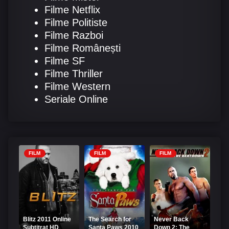
Filme Netflix
Filme Politiste
Filme Razboi
Filme Românești
Filme SF
Filme Thriller
Filme Western
Seriale Online
FILM
FILM
FILM
Blitz 2011 Online
The Search for
Never Back
Subtitrat HD
Santa Paws 2010
Down 2: The