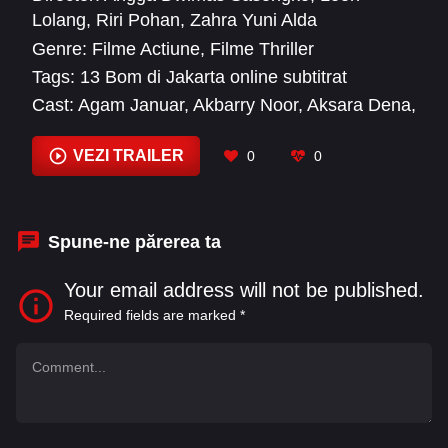
acțiune intensă, filmul oferă o experiență
Lolang
,
Riri Pohan
,
Zahra Yuni Alda
cinematografică completă și palpitantă. Nu mai
Genre:
Filme Actiune
,
Filme Thriller
aștepta –
vizionează acum
și trăiește fiecare
Tags:
13 Bom di Jakarta online subtitrat
moment al thrillerului urban!
Cast:
Agam Januar
,
Akbarry Noor
,
Aksara Dena
,
Alex Stevannaro Gugat
,
Alyssa Abidin
,
Andi
Sujono
,
Andri Mashadi
,
Ardhito Pramono
,
VEZI TRAILER
0
0
Chicco Jerikho
,
Chicco Kurniawan
,
Ganindra
Bimo
,
Hetty Reksoprodjo
Spune-ne părerea ta
Your email address will not be published.
Required fields are marked
*