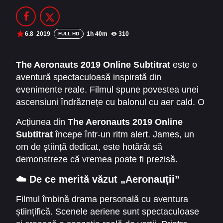
Filme Online 2014
Filme Online 2013
Filme Online 2012
Filme Online 2011
6.8
2019
1h 40m
310
FULL HD
Filme Online 2010
The Aeronauts 2019 Online Subtitrat
este o
aventură spectaculoasă inspirată din
DMCA
evenimente reale. Filmul spune povestea unei
SERIALE ONLINE
ascensiuni îndrăznețe cu balonul cu aer cald. O
ascensiune care a schimbat istoria explorărilor
TERMENI ȘI CONDIȚII
Acțiunea din
The Aeronauts 2019 Online
aeriene. Cu interpretări puternice și imagini
Subtitrat
începe într-un ritm alert. James, un
impresionante, pelicula îi urmărește pe Amelia
CONTACT
om de știință dedicat, este hotărât să
Wren și James Glaisher într-o expediție care
demonstreze că vremea poate fi prezisă.
depășește limitele umane. „Aeronauții” nu este
Amelia, o aeronaută faimoasă, dar marcată de
doar o poveste despre curaj. Este o poveste
☁️ De ce merită văzut „Aeronauții”
un trecut dureros, acceptă să urce cu el spre
despre ambiție, știință și luptă constantă cu
altitudini nemaiatinse. Cei doi formează un duo
Filmul îmbină drama personală cu aventura
natura.
neașteptat. Un duo care se aventurează în
științifică. Scenele aeriene sunt spectaculoase
necunoscut. Trec prin furtuni violente, presiune