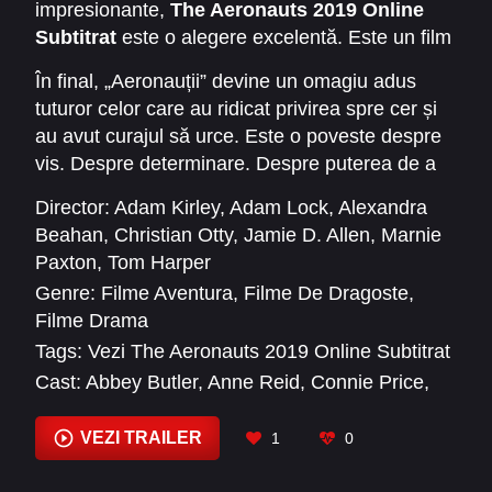
impresionante,
The Aeronauts 2019 Online
Subtitrat
este o alegere excelentă. Este un film
care combină acțiunea cu emoția. Știința cu
În final, „Aeronauții” devine un omagiu adus
umanitatea. Pericolul cu speranța.
tuturor celor care au ridicat privirea spre cer și
au avut curajul să urce. Este o poveste despre
vis. Despre determinare. Despre puterea de a
schimba lumea prin explorare.
Director:
Adam Kirley
,
Adam Lock
,
Alexandra
Beahan
,
Christian Otty
,
Jamie D. Allen
,
Marnie
Paxton
,
Tom Harper
Genre:
Filme Aventura
,
Filme De Dragoste
,
Filme Drama
Tags:
Vezi The Aeronauts 2019 Online Subtitrat
Cast:
Abbey Butler
,
Anne Reid
,
Connie Price
,
Eddie Redmayne
,
Elsa Alili
,
Felicity Jones
,
Gunce Ates
,
Himesh Patel
,
John Taylor
,
Julian
VEZI TRAILER
1
0
Ferro
,
Kamil Lemieszewski
,
Lewin Lloyd