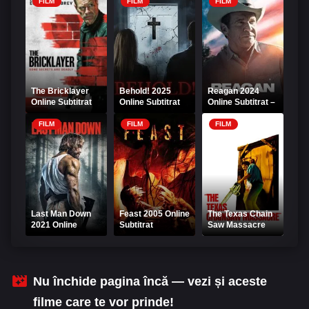
„Visului alb”
Online Subtitrat
FILM
FILM
FILM
The Bricklayer
Behold! 2025
Reagan 2024
Online Subtitrat
Online Subtitrat
Online Subtitrat –
Film biografic
captivant
FILM
FILM
FILM
Last Man Down
Feast 2005 Online
The Texas Chain
2021 Online
Subtitrat
Saw Massacre
Subtitrat
1974 Online
Subtitrat
Nu închide pagina încă — vezi și aceste
filme care te vor prinde!