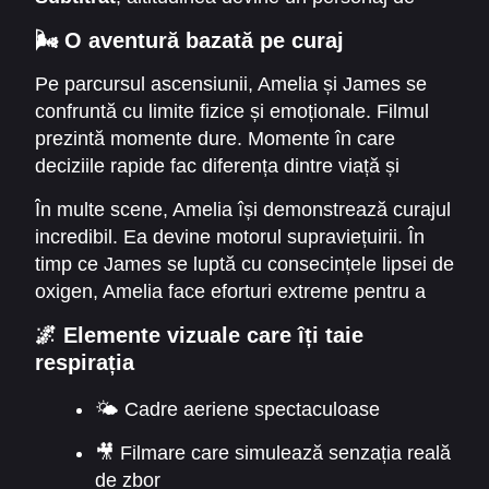
sine stătător. Aerul rarefiat, frigul extrem și
🌬️ O aventură bazată pe curaj
apropierea de moarte provoacă tensiune
constantă. Filmul arată cât de mult poate realiza
Pe parcursul ascensiunii, Amelia și James se
un om când refuză să renunțe.
confruntă cu limite fizice și emoționale. Filmul
prezintă momente dure. Momente în care
deciziile rapide fac diferența dintre viață și
moarte. „Aeronauții” nu este doar o lecție
În multe scene, Amelia își demonstrează curajul
despre știință. Este o lecție despre încredere.
incredibil. Ea devine motorul supraviețuirii. În
Despre puterea de a merge înainte indiferent de
timp ce James se luptă cu consecințele lipsei de
obstacole.
oxigen, Amelia face eforturi extreme pentru a
salva călătoria. Aceste momente cresc
🌌 Elemente vizuale care îți taie
intensitatea filmului și îi oferă o dimensiune
respirația
umană profundă.
🌤️ Cadre aeriene spectaculoase
🎥 Filmare care simulează senzația reală
de zbor