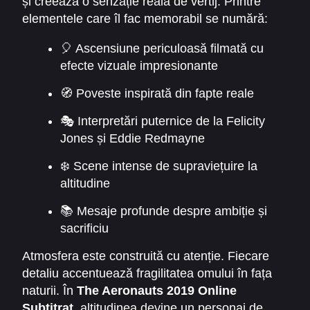
și creează o senzație reală de vertij. Printre
scăzută și temperaturi înghețate. Totul pentru
elementele care îl fac memorabil se numără:
descoperire. Pentru progres. Pentru încrederea
🎈 Ascensiune periculoasă filmată cu
în știință.
efecte vizuale impresionante
🧭 Poveste inspirată din fapte reale
🎭 Interpretări puternice de la Felicity
Jones și Eddie Redmayne
❄️ Scene intense de supraviețuire la
altitudine
📚 Mesaje profunde despre ambiție și
sacrificiu
Atmosfera este construită cu atenție. Fiecare
detaliu accentuează fragilitatea omului în fața
naturii. În
The Aeronauts 2019 Online
Subtitrat
, altitudinea devine un personaj de