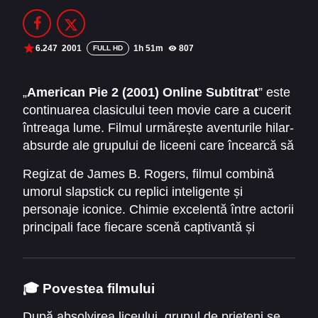
Filme Online 2014
Filme Online 2013
Filme Online 2012
Filme Online 2011
6.247
2001
1h 51m
807
FULL HD
Filme Online 2010
„
American Pie 2 (2001) Online Subtitrat
” este
continuarea clasicului teen movie care a cucerit
DMCA
întreaga lume. Filmul urmărește aventurile hilar-
SERIALE ONLINE
absurde ale grupului de liceeni care încearcă să
se bucure de vară și de viața de după
TERMENI ȘI CONDIȚII
Regizat de James B. Rogers, filmul combină
terminarea liceului. În România, filmul este
umorul slapstick cu replici inteligente și
cunoscut și sub titlul
„Plăcintă americană 2”
,
CONTACT
personaje iconice. Chimie excelentă între actorii
continuând tradiția comediei teen pline de
principali face fiecare scenă captivantă și
situații jenante și replici memorabile.
amuzantă, menținând spiritul absurd și hilar al
primei părți.
🎓 Povestea filmului
După absolvirea liceului, grupul de prieteni se