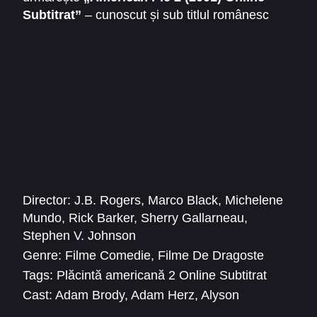
Subtitrat”
– cunoscut și sub titlul românesc
„Plăcintă americană 2”
. O poveste comică
despre adolescență târzie, prietenie și micile
peripeții ale vieții de tânăr adult.
Director:
J.B. Rogers
,
Marco Black
,
Michelene
Mundo
,
Rick Barker
,
Sherry Gallarneau
,
Stephen V. Johnson
Genre:
Filme Comedie
,
Filme De Dragoste
Tags:
Plăcintă americană 2 Online Subtitrat
Cast:
Adam Brody
,
Adam Herz
,
Alyson
Hannigan
,
Amanda Armato
,
Amanda