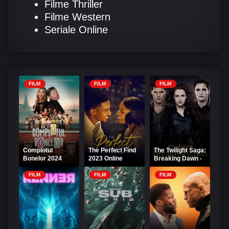
Filme Thriller
Filme Western
Seriale Online
FILM
FILM
FILM
Complotul
The Perfect Find
The Twilight Saga:
Bonelor 2024
2023 Online
Breaking Dawn -
Online Subtitrat
Subtitrat
Part 2 Online
Subtitrat
FILM
FILM
FILM