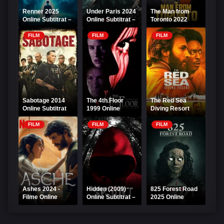
Renner 2025
Under Paris 2024
The Man from
Online Subtitrat –
Online Subtitrat –
Toronto 2022
Mister și Acțiune
Aventură sub
Online Subtitrat -
HD
oraș
Bărbatul din
FILM
FILM
FILM
Toronto
Sabotage 2014
The 4th Floor
The Red Sea
Online Subtitrat
1999 Online
Diving Resort
Subtitrat
2019 Online
Subtitrat
FILM
FILM
FILM
Ashes 2024 -
Hidden (2009)
825 Forest Road
Filme Online
Online Subtitrat –
2025 Online
Subtitrate
Thriller Intens
Subtitrat