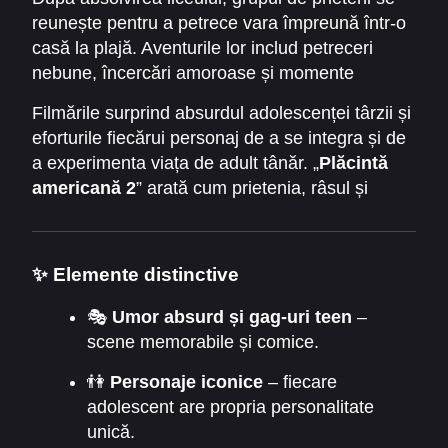
reunește pentru a petrece vara împreună într-o
casă la plajă. Aventurile lor includ petreceri
nebune, încercări amoroase și momente
jenante care devin rapid comice.
Filmările surprind absurdul adolescenței târzii și
eforturile fiecărui personaj de a se integra și de
a experimenta viața de adult tânăr. „
Plăcintă
americană 2
” arată cum prietenia, râsul și
micile gafuri pot transforma vară obișnuită într-o
serie de aventuri memorabile.
✨ Elemente distinctive
🎭
Umor absurd și gag-uri teen
–
scene memorabile și comice.
👫
Personaje iconice
– fiecare
adolescent are propria personalitate
unică.