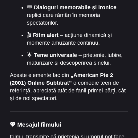
💬
Dialoguri memorabile și ironice
–
replici care rămân în memoria
spectatorilor.
🎬
Ritm alert
– acțiune dinamică și
momente amuzante continuu.
🌟
Teme universale
– prietenie, iubire,
maturizare și descoperirea sinelui.
Aceste elemente fac din
„American Pie 2
(2001) Online Subtitrat”
o comedie teen de
referință, apreciată atât de fanii primei părți, cât
și de noi spectatori.
💖 Mesajul filmului
Filmul transmite că prietenia și umorul pot face