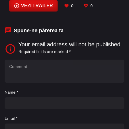
Wilmshurst
,
Amara Balthrop-Lewis
,
April Florio
,
VEZI TRAILER
0
0
Bree Turner
,
Brett Shuttleworth
,
Brian Lester
,
Brian Turk
,
Bryan C. Watkins
Spune-ne părerea ta
Your email address will not be published.
Required fields are marked
*
Name
*
Email
*