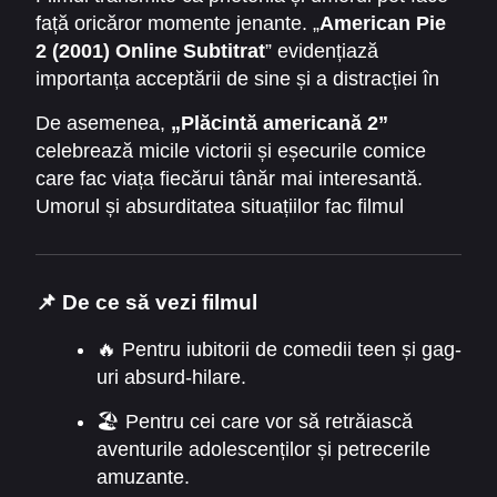
față oricăror momente jenante. „
American Pie
2 (2001) Online Subtitrat
” evidențiază
importanța acceptării de sine și a distracției în
adolescența târzie.
De asemenea,
„Plăcintă americană 2”
celebrează micile victorii și eșecurile comice
care fac viața fiecărui tânăr mai interesantă.
Umorul și absurditatea situațiilor fac filmul
memorabil și captivant.
📌 De ce să vezi filmul
🔥 Pentru iubitorii de comedii teen și gag-
uri absurd-hilare.
🏖 Pentru cei care vor să retrăiască
aventurile adolescenților și petrecerile
amuzante.