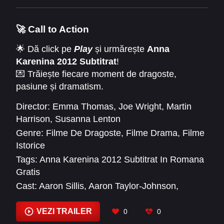
Online Subtitrat
în HD.
🚀 Call to Action
🌟 Dă click pe
Play
și urmărește
Anna
Karenina 2012 Subtitrat
!
💌 Trăiește fiecare moment de dragoste,
pasiune și dramatism.
❤️ Redescoperă un clasic literar transpus
Director:
Emma Thomas
,
Joe Wright
,
Martin
perfect pe marele ecran.
Harrison
,
Susanna Lenton
Genre:
Filme De Dragoste
,
Filme Drama
,
Filme
Istorice
Tags:
Anna Karenina 2012 Subtitrat In Romana
Gratis
Cast:
Aaron Sillis
,
Aaron Taylor-Johnson
,
Alexandra Roach
,
Alicia Vikander
,
Allegra
Giagu
,
Amber Doyle
,
Andrew Monaghan
,
Anna
VEZI TRAILER
0
0
Bjerre Larsen
,
Antony Byrne
,
Arthur Nightingale
,