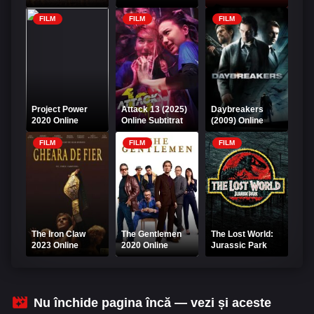
Subtitrat –
Me Do It 2021
Respira Doar
Online Subtitrat
FILM
FILM
FILM
Project Power
Attack 13 (2025)
Daybreakers
2020 Online
Online Subtitrat
(2009) Online
Subtitrat –
Subtitrat –
Proiectul Putere
Vânătoarea a
FILM
FILM
FILM
început
The Iron Claw
The Gentlemen
The Lost World:
2023 Online
2020 Online
Jurassic Park
Subtitrat –
Subtitrat –
1997 Online
Gheara de Fier
Gangsteri cu stil
Subtitrat
HD
Nu închide pagina încă — vezi și aceste