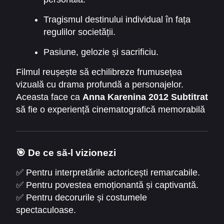
Tragismul destinului individual în fața
regulilor societății.
Pasiune, gelozie și sacrificiu.
Filmul reușește să echilibreze frumusețea
vizuală cu drama profundă a personajelor.
Aceasta face ca
Anna Karenina 2012 Subtitrat
să fie o experiență cinematografică memorabilă
pentru iubitorii de povești clasice.
🎯 De ce să-l vizionezi
✅ Pentru interpretările actoricești remarcabile.
✅ Pentru povestea emoționantă și captivantă.
✅ Pentru decorurile și costumele
spectaculoase.
✅ Pentru experiența
Anna Karenina 2012