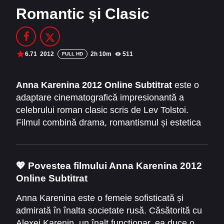
Romantic și Clasic
Filme Online 2014
Filme Online 2013
Filme Online 2012
Filme Online 2011
Filme Online 2010
6.71
2012
2h 10m
511
FULL HD
DMCA
Anna Karenina 2012 Online Subtitrat
este o
adaptare cinematografică impresionantă a
SERIALE ONLINE
celebrului roman clasic scris de Lev Tolstoi.
TERMENI ȘI CONDIȚII
Filmul combină drama, romantismul și estetica
vizuală de excepție, oferind o experiență
CONTACT
cinematografică captivantă și intensă. Povestea
urmărește destinul tragic al Annei Karenina,
💖 Povestea filmului Anna Karenina 2012
prinsă între datoria socială și pasiunea interzisă
Online Subtitrat
care îi va schimba viața pentru totdeauna.
Anna Karenina este o femeie sofisticată și
admirată în înalta societate rusă. Căsătorită cu
Alexei Karenin, un înalt funcționar, ea duce o