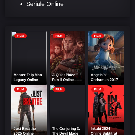
Seriale Online
FILM
FILM
FILM
Master Z: Ip Man
A Quiet Place
Angela's
Legacy Online
Part II Online
Christmas 2017
Subtitrat
Subtitrat – Fără
Online Subtitrat
zgomot 2
FILM
FILM
FILM
Just Breathe
The Conjuring 3:
Inkabi 2024
2025 Online
The Devil Made
Online Subtitrat