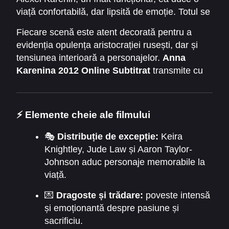
viață confortabilă, dar lipsită de emoție. Totul se
schimbă când îl întâlnește pe contele Vronsky.
Fiecare scenă este atent decorată pentru a
Această întâlnire aprinde o pasiune neașteptată
evidenția opulența aristocrației rusești, dar și
și interzisă. Filmul explorează consecințele
tensiunea interioară a personajelor.
Anna
iubirii adulterine și complexitatea relațiilor
Karenina 2012 Online Subtitrat
transmite cu
umane.
fidelitate lupta dintre dorințele personale și
așteptările societății.
⚡ Elemente cheie ale filmului
🎭
Distribuție de excepție:
Keira
Knightley, Jude Law și Aaron Taylor-
Johnson aduc personaje memorabile la
viață.
💌
Dragoste și trădare:
poveste intensă
și emoționantă despre pasiune și
sacrificiu.