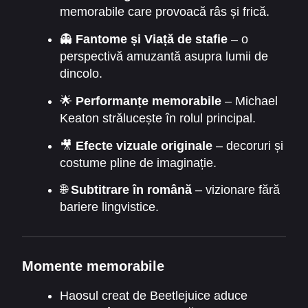
memorabile care provoacă râs și frică.
👻
Fantome și Viață de stafie
– o
perspectivă amuzantă asupra lumii de
dincolo.
🌟
Performanțe memorabile
– Michael
Keaton strălucește în rolul principal.
🎥
Efecte vizuale originale
– decoruri și
costume pline de imaginație.
🌐
Subtitrare în română
– vizionare fără
bariere lingvistice.
Momente memorabile
Haosul creat de Beetlejuice aduce