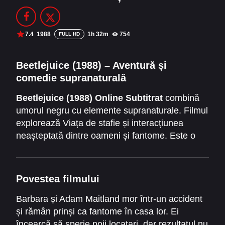
Filme Online 2014
Filme Online 2013
Filme Online 2012
Filme Online 2011
7.4
1988
1h 32m
754
FULL HD
Filme Online 2010
Beetlejuice (1988) – Aventură și
comedie supranaturală
DMCA
Beetlejuice (1988) Online Subtitrat
combină
SERIALE ONLINE
umorul negru cu elemente supranaturale. Filmul
TERMENI ȘI CONDIȚII
explorează Viața de stafie și interacțiunea
neașteptată dintre oameni și fantome. Este o
CONTACT
experiență vizuală memorabilă, plină de haos și
momente hilar-înfricoșătoare.
Povestea filmului
Barbara și Adam Maitland mor într-un accident
și rămân prinși ca fantome în casa lor. Ei
încearcă să sperie noii locatari, dar rezultatul nu