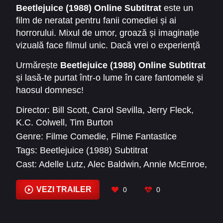
Beetlejuice (1988) Online Subtitrat
este un
film de neratat pentru fanii comediei și ai
horrorului. Mixul de umor, groază și imaginație
vizuală face filmul unic. Dacă vrei o experiență
cinematografică captivantă și amuzantă,
Urmărește
Beetlejuice (1988) Online Subtitrat
Beetlejuice este alegerea ideală.
și lasă-te purtat într-o lume în care fantomele și
haosul domnesc!
Director:
Bill Scott
,
Carol Sevilla
,
Jerry Fleck
,
K.C. Colwell
,
Tim Burton
Genre:
Filme Comedie
,
Filme Fantastice
Tags:
Beetlejuice (1988) Subtitrat
Cast:
Adelle Lutz
,
Alec Baldwin
,
Annie McEnroe
,
Bob Pettersen
,
Carmen Filpi
,
Catherine O'Hara
,
Charles Schneider
,
Cindy Daly
,
Dick Cavett
,
VEZI TRAILER
0
0
Douglas S. Turner
,
Duane Davis
,
Gary
Jochimsen