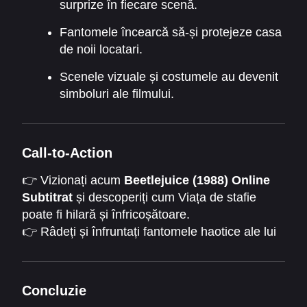
surprize în fiecare scenă.
Fantomele încearcă să-și protejeze casa
de noii locatari.
Scenele vizuale și costumele au devenit
simboluri ale filmului.
Call-to-Action
👉 Vizionați acum
Beetlejuice (1988) Online
Subtitrat
și descoperiți cum Viața de stafie
poate fi hilară și înfricoșătoare.
👉 Râdeți și înfruntați fantomele haotice ale lui
Beetlejuice!
👉 Michael Keaton redefinește lumea
supranaturalului în acest clasic Tim Burton –
Concluzie
dați play acum!