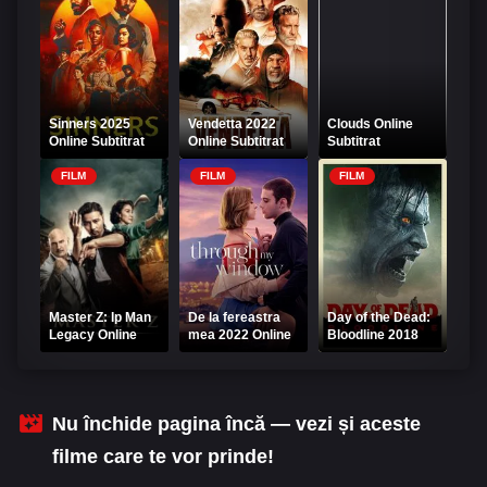
Sinners 2025
Vendetta 2022
Clouds Online
Online Subtitrat
Online Subtitrat
Subtitrat
FILM
FILM
FILM
Master Z: Ip Man
De la fereastra
Day of the Dead:
Legacy Online
mea 2022 Online
Bloodline 2018
Subtitrat
Subtitrat –
Online Subtitrat
Through My
Window
Nu închide pagina încă — vezi și aceste
filme care te vor prinde!