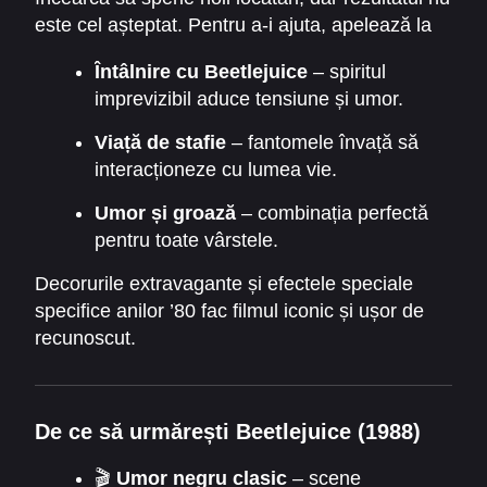
este cel așteptat. Pentru a-i ajuta, apelează la
Beetlejuice, un spirit haotic. Acesta aduce și mai
Întâlnire cu Beetlejuice
– spiritul
mult haos și situații absurde.
imprevizibil aduce tensiune și umor.
Viață de stafie
– fantomele învață să
interacționeze cu lumea vie.
Umor și groază
– combinația perfectă
pentru toate vârstele.
Decorurile extravagante și efectele speciale
specifice anilor ’80 fac filmul iconic și ușor de
recunoscut.
De ce să urmărești Beetlejuice (1988)
🎬
Umor negru clasic
– scene