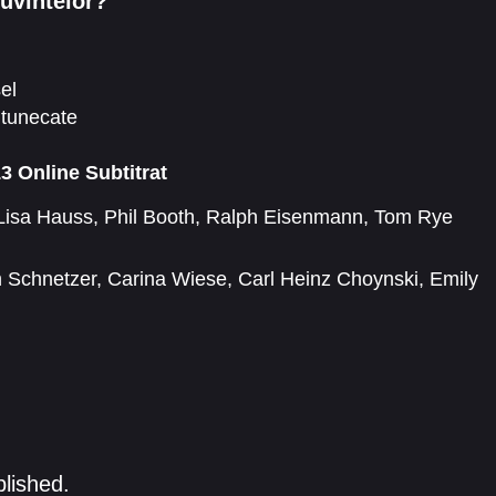
cuvintelor?
sel
ntunecate
3 Online Subtitrat
Lisa Hauss
,
Phil Booth
,
Ralph Eisenmann
,
Tom Rye
 Schnetzer
,
Carina Wiese
,
Carl Heinz Choynski
,
Emily
Gotthard Lange
,
Heike Makatsch
,
Hildegard Schroedter
,
blished.