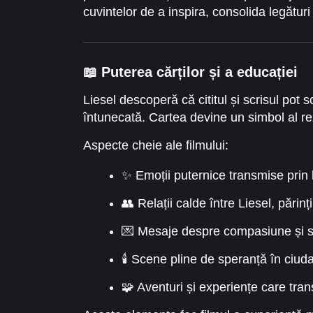
cuvintelor de a inspira, consolida legături 
📖 Puterea cărților și a educației
Liesel descoperă că cititul și scrisul po
întunecată. Cartea devine un simbol al rez
Aspecte cheie ale filmului:
✨ Emoții puternice transmise prin l
👥 Relații calde între Liesel, părinții
💌 Mesaje despre compasiune și so
🕯️ Scene pline de speranță în ciuda 
🧩 Aventuri și experiențe care tra