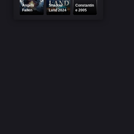
Angels
Shadow
Constantin
Fallen
Land 2024
e 2005
2020
Online
Online
Online
Subtitrat –
Subtitrat
Subtitrat –
Tărâmul
Lupta cu
Umbrei
Îngerii
Căzuți