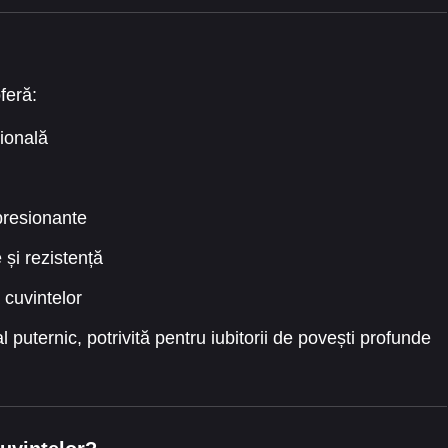
feră:
ională
presionante
 și rezistență
 cuvintelor
puternic, potrivită pentru iubitorii de povești profunde