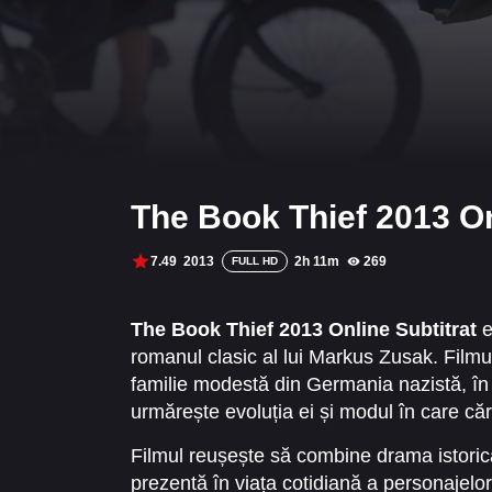
The Book Thief 2013 On
7.49
2013
2h 11m
269
FULL HD
The Book Thief 2013 Online Subtitrat
e
romanul clasic al lui Markus Zusak. Filmul
familie modestă din Germania nazistă, în
urmărește evoluția ei și modul în care căr
Filmul reușește să combine drama istorică
prezentă în viața cotidiană a personajelor