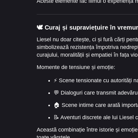
Aceste elemente fac filmul o experiență 
🕊️ Curaj și supraviețuire în vremu
Liesel nu doar citește, ci și fură cărți pen
simbolizează rezistența împotriva nedreptă
curajului, moralității și empatiei în fața vio
Momente de tensiune și emoție:
⚡ Scene tensionate cu autorități n
💬 Dialoguri care transmit adevăruri
🏠 Scene intime care arată importan
📝 Aventuri discrete ale lui Liesel 
Această combinație între istorie și emoție 
toate vârstele.