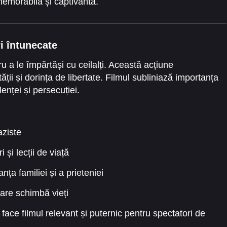
memorabilă și captivantă.
ri întunecate
tru a le împărtăși cu ceilalți. Această acțiune
ții și dorința de libertate. Filmul subliniază importanța
lenței și persecuției.
aziste
 și lecții de viață
ța familiei și a prieteniei
care schimbă vieți
face filmul relevant și puternic pentru spectatori de