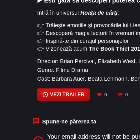
▶️ Ești gata să descoperi puterea 
Intră în universul
Hoaţa de cărţi
:
👉 Trăiește emoțiile și provocările lui Lie
👉 Descoperă magia lecturii în vremuri î
👉 Inspiră-te din curajul personajelor
👉 Vizonează acum
The Book Thief 201
Director:
Brian Percival
,
Elizabeth West
,
Genre:
Filme Drama
Cast:
Barbara Auer
,
Beata Lehmann
,
Ben
Watson
,
Geoffrey Rush
,
Georg Tryphon
,
Jan Andres
VEZI TRAILER
0
0
Spune-ne părerea ta
Your email address will not be pu