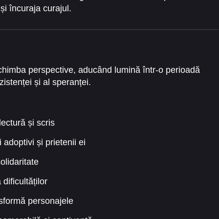
și încuraja curajul.
t schimba perspective, aducând lumină într-o perioadă
istenței și al speranței.
ectură și scris
 adoptivi și prietenii ei
lidaritate
dificultăților
nsformă personajele