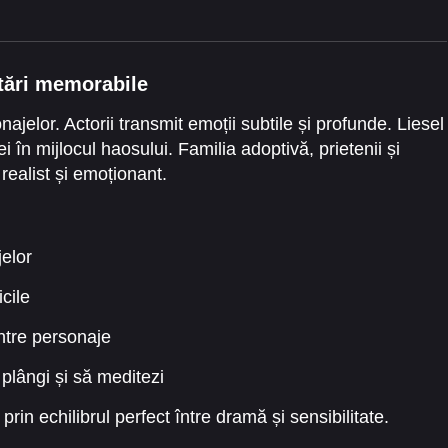
tări memorabile
ajelor. Actorii transmit emoții subtile și profunde. Liesel
i în mijlocul haosului. Familia adoptivă, prietenii și
realist și emoționant.
elor
icile
ntre personaje
plângi și să meditezi
prin echilibrul perfect între dramă și sensibilitate.