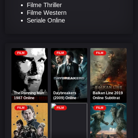
Filme Thriller
Filme Western
Seriale Online
FILM
FILM
FILM
The Running Man
Daybreakers
Balkan Line 2019
1987 Online
(2009) Online
Online Subtitrat
Subtitrat
Subtitrat –
Vânătoarea a
FILM
FILM
FILM
început