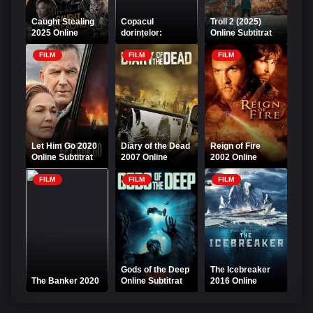
Caught Stealing
Copacul
Troll 2 (2025)
2025 Online
dorințelor:
Online Subtitrat
Subtitrat
Amintiri din
copilărie 2021
FILM
FILM
FILM
Online Subtitrat
Let Him Go 2020
Diary of the Dead
Reign of Fire
Online Subtitrat
2007 Online
2002 Online
Subtitrat
Subtitrat
FILM
FILM
FILM
Gods of the Deep
The Icebreaker
The Banker 2020
Online Subtitrat
2016 Online
Subtitrat