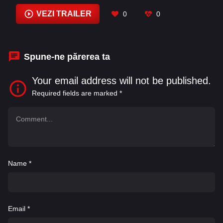
Alexis Molnar
,
Ali Reza
,
Alice Gainer
,
Allen Jo
,
Alvin Zalamea
,
Ana Berry
,
Anitha Gandhi
,
VEZI TRAILER
0
0
Antonette Garcia
,
Arthur Acuña
Spune-ne părerea ta
Your email address will not be published.
Required fields are marked
*
Name
*
Email
*