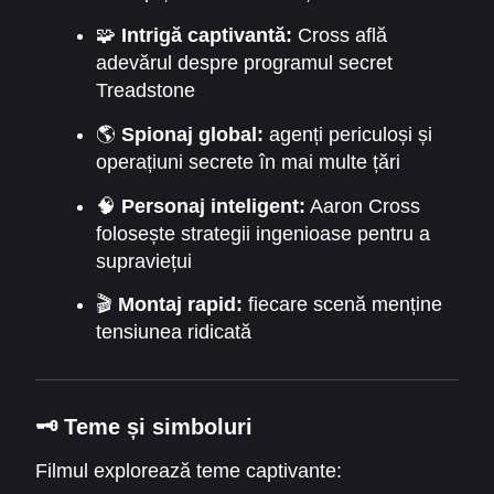
🧩
Intrigă captivantă:
Cross află
adevărul despre programul secret
Treadstone
🌎
Spionaj global:
agenți periculoși și
operațiuni secrete în mai multe țări
🧠
Personaj inteligent:
Aaron Cross
folosește strategii ingenioase pentru a
supraviețui
🎬
Montaj rapid:
fiecare scenă menține
tensiunea ridicată
🗝️
Teme și simboluri
Filmul explorează teme captivante: