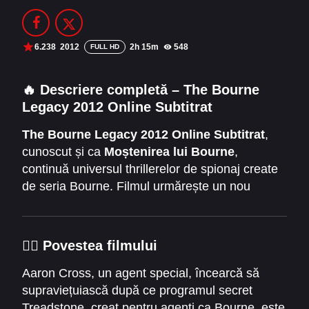
Filme Online 2014
Filme Online 2013
Filme Online 2012
Filme Online 2011
6.238
2012
2h 15m
548
FULL HD
Filme Online 2010
🔥
Descriere completă – The Bourne
Legacy 2012 Online Subtitrat
DMCA
The Bourne Legacy 2012 Online Subtitrat
,
SERIALE ONLINE
cunoscut și ca
Moștenirea lui Bourne
,
TERMENI ȘI CONDIȚII
continuă universul thrillerelor de spionaj create
de seria Bourne. Filmul urmărește un nou
CONTACT
protagonist, Aaron Cross, un agent super-
antrenat care descoperă secretele periculoase
ale programului care l-a creat. Povestea este
🕵️‍♂️
Povestea filmului
plină de acțiune, urmăriri spectaculoase și
mister, menținând spectatorul prins în tensiune
Aaron Cross, un agent special, încearcă să
constantă.
supraviețuiască după ce programul secret
Treadstone, creat pentru agenți ca Bourne, este