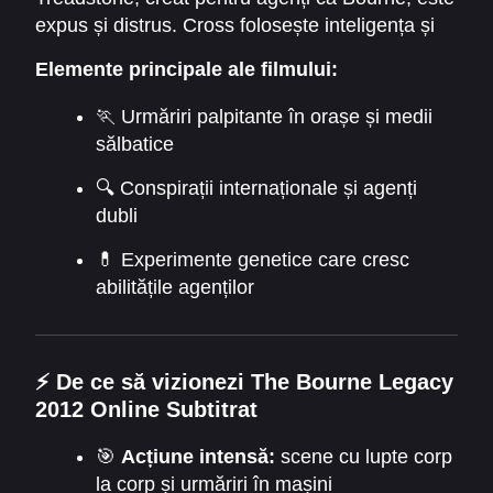
expus și distrus. Cross folosește inteligența și
antrenamentul său pentru a evita asasinii și
Elemente principale ale filmului:
agenții care vor să îl elimine. Pe măsură ce își
dezvăluie trecutul, Aaron descoperă adevărul
🏃 Urmăriri palpitante în orașe și medii
despre
moștenirea lui Bourne
și legătura sa
sălbatice
cu experimentul letal.
🔍 Conspirații internaționale și agenți
dubli
💊 Experimente genetice care cresc
abilitățile agenților
⚡
De ce să vizionezi The Bourne Legacy
2012 Online Subtitrat
🎯
Acțiune intensă:
scene cu lupte corp
la corp și urmăriri în mașini