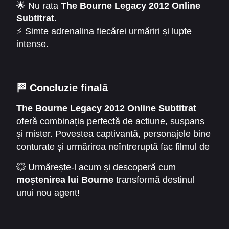
🌟 Nu rata
The Bourne Legacy 2012 Online
Subtitrat
.
⚡ Simte adrenalina fiecărei urmăriri și lupte
intense.
🎬 Descoperă misterele programului Treadstone
și
moștenirea lui Bourne
.
📌 Apasă play și intră în universul spionajului de
🏁
Concluzie finală
top!
The Bourne Legacy 2012 Online Subtitrat
oferă combinația perfectă de acțiune, suspans
și mister. Povestea captivantă, personajele bine
conturate și urmărirea neîntreruptă fac filmul de
neratat.
💥 Urmărește-l acum și descoperă cum
moștenirea lui Bourne
transformă destinul
unui nou agent!