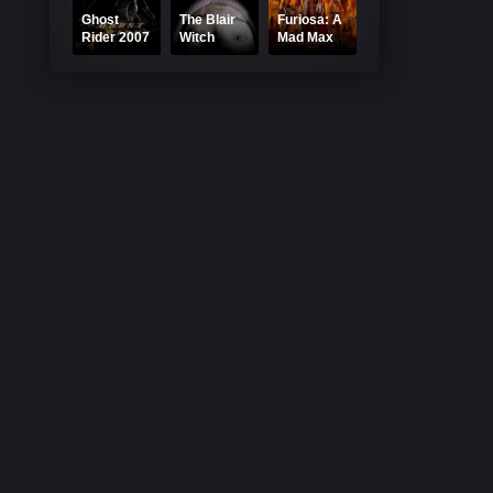
ui
Ghost
The Blair
Furiosa: A
Rider 2007
Witch
Mad Max
Online
Project
Saga Din
Subtitrat –
1999
2024
Demon pe
Online
Online
două roți
Subtitrat
Subtitrat