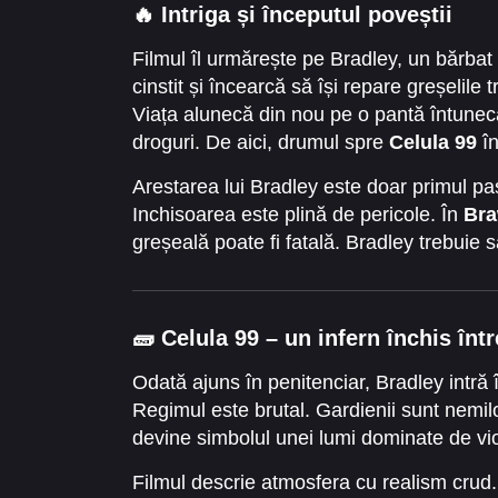
🔥
Intriga și începutul poveștii
Filmul îl urmărește pe Bradley, un bărbat c
cinstit și încearcă să își repare greșelile
Viața alunecă din nou pe o pantă întunecat
droguri. De aici, drumul spre
Celula 99
în
Arestarea lui Bradley este doar primul pa
Inchisoarea este plină de pericole. În
Bra
greșeală poate fi fatală. Bradley trebuie 
🧱
Celula 99 – un infern închis într
Odată ajuns în penitenciar, Bradley intră
Regimul este brutal. Gardienii sunt nemil
devine simbolul unei lumi dominate de vi
Filmul descrie atmosfera cu realism crud.