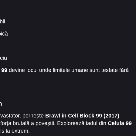
bil
bică
ciu
 99
devine locul unde limitele umane sunt testate fără
m
devastator, pornește
Brawl in Cell Block 99 (2017)
rța brutală a poveștii. Explorează iadul din
Celula 99
s la extrem.