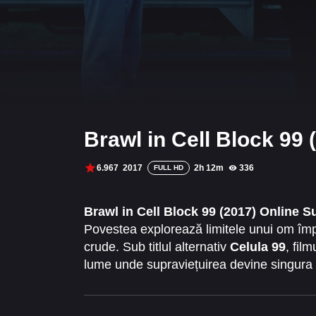
Brawl in Cell Block 99 
6.967
2017
2h 12m
336
FULL HD
Brawl in Cell Block 99 (2017) Online Su
Povestea explorează limitele unui om împi
crude. Sub titlul alternativ
Celula 99
, fil
lume unde supraviețuirea devine singura 
sunt complexe. Conflictul escaladează co