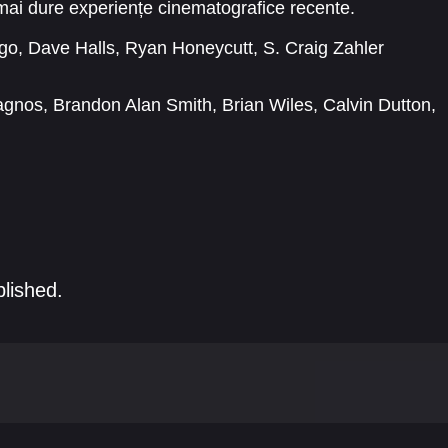
 mai dure experiențe cinematografice recente.
go
,
Dave Halls
,
Ryan Honeycutt
,
S. Craig Zahler
nagnos
,
Brandon Alan Smith
,
Brian Wiles
,
Calvin Dutton
,
son
,
Corey Pierno
,
Craig Hutchinson
,
Dan Amboyer
blished.