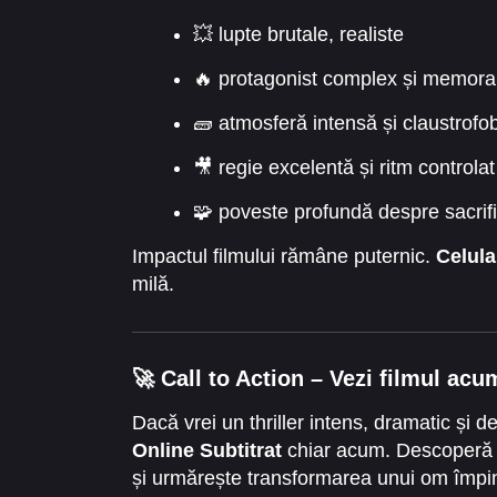
💥 lupte brutale, realiste
🔥 protagonist complex și memora
🧱 atmosferă intensă și claustrofo
🎥 regie excelentă și ritm controlat
🧩 poveste profundă despre sacrifi
Impactul filmului rămâne puternic.
Celula
milă.
🚀
Call to Action – Vezi filmul acu
Dacă vrei un thriller intens, dramatic și 
Online Subtitrat
chiar acum. Descoperă fo
și urmărește transformarea unui om împin