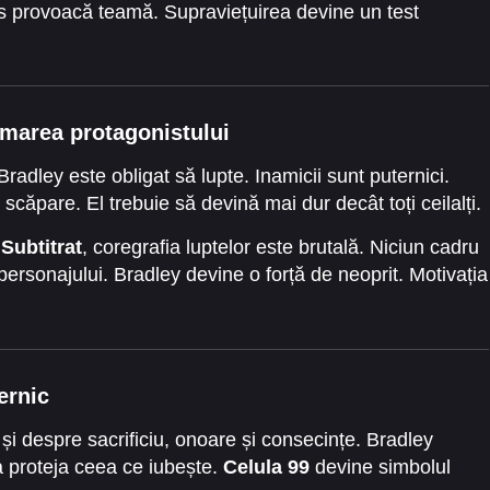
s provoacă teamă. Supraviețuirea devine un test
ormarea protagonistului
dley este obligat să lupte. Inamicii sunt puternici.
scăpare. El trebuie să devină mai dur decât toți ceilalți.
Subtitrat
, coregrafia luptelor este brutală. Niciun cadru
 personajului. Bradley devine o forță de neoprit. Motivația
ernic
și despre sacrificiu, onoare și consecințe. Bradley
 a proteja ceea ce iubește.
Celula 99
devine simbolul