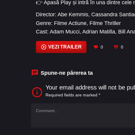
👉 Apasă Play și intră în una dintre cele
Director:
Abe Kemmis
,
Cassandra Santia
Genre:
Filme Actiune
,
Filme Thriller
Cast:
Adam Mucci
,
Adrian Matilla
,
Bill A
Chad Knorr
,
Charles Dumas
,
Clark John
VEZI TRAILER
0
0
Spune-ne părerea ta
Your email address will not be pu
Required fields are marked
*