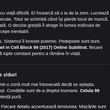
u viață dificilă. El încearcă să o ia de la zero. Lucrează
 trecute. Totul se schimbă când își pierde locul de muncă.
ă. O decizie greșită îl atrage în lumea traficului de
cepe inevitabil.
s. Sistemul îl lovește puternic. Pedepsele sunt dure.
wl in Cell Block 99 (2017) Online Subtitrat
, fiecare
să lupte constant pentru a rămâne în viață.
e ziduri
 într-o zonă mult mai întunecată decât se aștepta.
oși. Condițiile sunt de-a dreptul inumane.
Celula 99
olență pură.
 Fiecare detaliu accentuează tensiunea. Mișcările sunt