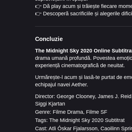
👉 Dă play acum și trăiește fiecare momen
👉 Descoperă sacrificiile și alegerile difi
Concluzie
The Midnight Sky 2020 Online Subtitra
drama umană profundă. Povestea emoțion
experiență cinematografică de neuitat.
Urmărește-l acum și lasă-te purtat de emoți
echipajul navei Aether.
Director:
George Clooney
,
James J. Reid
Siggi Kjartan
Genre:
Filme Drama
,
Filme SF
Tags:
The Midnight Sky 2020 Subtitrat
Cast:
Atli Óskar Fjalarsson
,
Caoilinn Spri