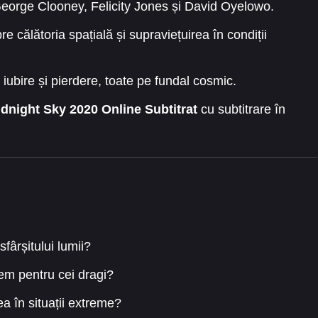
eorge Clooney, Felicity Jones și David Oyelowo.
re călătoria spațială și supraviețuirea în condiții
, iubire și pierdere, toate pe fundal cosmic.
dnight Sky 2020 Online Subtitrat
cu subtitrare în
fârșitului lumii?
cem pentru cei dragi?
ea în situații extreme?