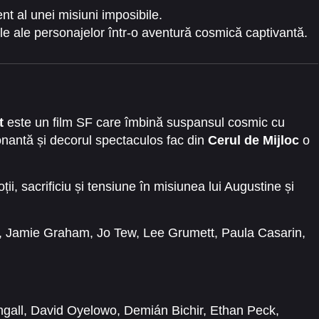
t al unei misiuni imposibile.
cile ale personajelor într-o aventură cosmică captivantă.
t
este un film SF care îmbină suspansul cosmic cu
antă și decorul spectaculos fac din
Cerul de Mijloc
o
i, sacrificiu și tensiune în misiunea lui Augustine și
,
Jamie Graham
,
Jo Tew
,
Lee Grumett
,
Paula Casarin
,
ngall
,
David Oyelowo
,
Demián Bichir
,
Ethan Peck
,