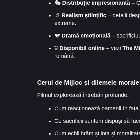
🎭
Distribuție impresionantă
– G
🔬
Realism științific
– detalii desp
extreme.
💔
Dramă emoțională
– sacrificiu
🌐
Disponibil online
– vezi
The Mi
română.
Cerul de Mijloc și dilemele morale
Filmul explorează întrebări profunde:
Cum reacționează oamenii în fața s
Ce sacrificii suntem dispuși să fa
Cum echilibrăm știința și moralitat