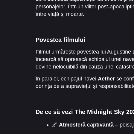
personajelor. Într-un viitor post-apocalipt
între viață și moarte.
Povestea filmului
Filmul urmărește povestea lui Augustine Lo
încearcă să oprească echipajul unei nav
devine nelocuibilă din cauza unei catastr
În paralel, echipajul navei
Aether
se confr
dorința de a supraviețui și responsabilita
De ce să vezi The Midnight Sky 20
🌌
Atmosferă captivantă
– peisaj