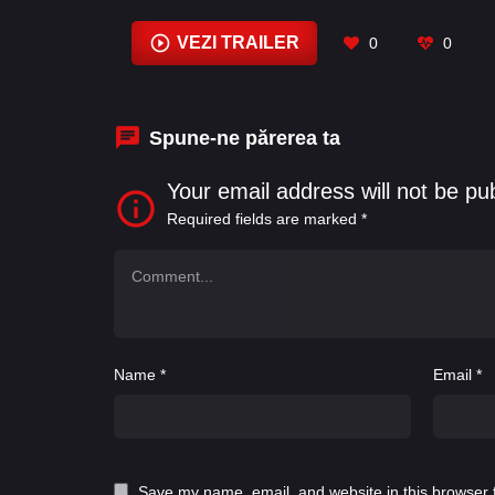
Felicity Jones
,
George Clooney
,
Grant C
Nótt Þórarinsdóttir
,
Miriam Shor
VEZI TRAILER
0
0
Spune-ne părerea ta
Your email address will not be pu
Required fields are marked
*
Name
*
Email
*
Save my name, email, and website in this browser 