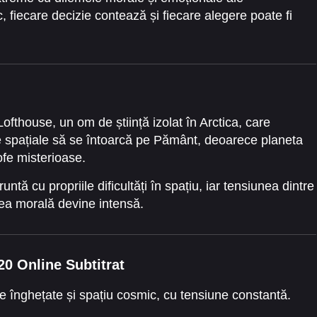
ic, fiecare decizie contează și fiecare alegere poate fi
fthouse, un om de știință izolat în Arctica, care
e spațiale să se întoarcă pe Pământ, deoarece planeta
ofe misterioase.
untă cu propriile dificultăți în spațiu, iar tensiunea dintre
tea morală devine intensă.
20 Online Subtitrat
e înghețate și spațiu cosmic, cu tensiune constantă.