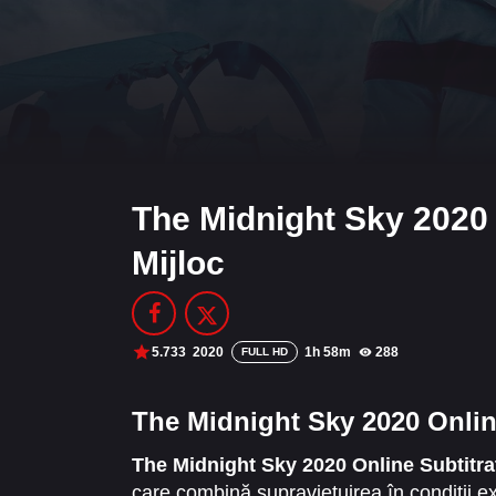
The Midnight Sky 2020 
Mijloc
5.733
2020
1h 58m
288
FULL HD
The Midnight Sky 2020 Online
The Midnight Sky 2020 Online Subtitra
care combină supraviețuirea în condiții e