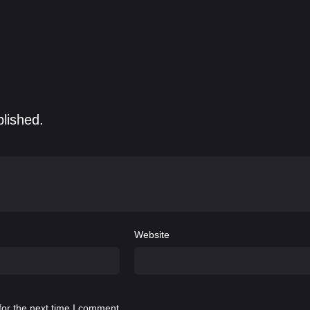
rookes
,
Hanna María Karlsdóttir
,
Kyle Chandler
,
Lilja
blished.
Website
for the next time I comment.