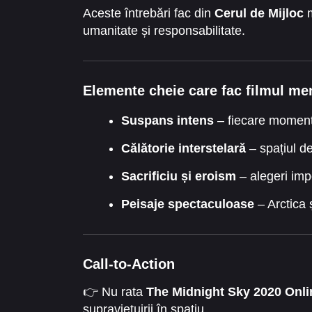
Aceste întrebări fac din
Cerul de Mijloc
m
umanitate și responsabilitate.
Elemente cheie care fac filmul me
Suspans intens
– fiecare moment
Călătorie interstelară
– spațiul de
Sacrificiu și eroism
– alegeri imp
Peisaje spectaculoase
– Arctica 
Call-to-Action
👉 Nu rata
The Midnight Sky 2020 Onlin
supraviețuirii în spațiu.