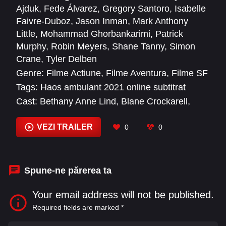
Ajduk
,
Fede Álvarez
,
Gregory Santoro
,
Isabelle
Faivre-Duboz
,
Jason Inman
,
Mark Anthony
Little
,
Mohammad Ghorbankarimi
,
Patrick
Murphy
,
Robin Meyers
,
Shane Tanny
,
Simon
Crane
,
Tyler Delben
Genre:
Filme Actiune
,
Filme Aventura
,
Filme SF
Tags:
Haos ambulant 2021 online subtitrat
Cast:
Bethany Anne Lind
,
Blane Crockarell
,
Bryce Bruckbauer
,
Cynthia Erivo
,
Daisy Ridley
,
David Oyelowo
,
Demián Bichir
,
Don Jordan
,
VEZI TRAILER
0
0
François Gauthier
,
Frank Fontaine
,
Harrison
Osterfield
,
Jad Saikali
Spune-ne părerea ta
Your email address will not be published.
Required fields are marked
*