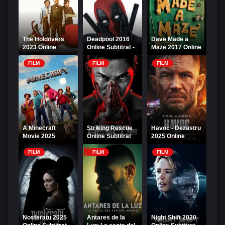
The Holdovers
Deadpool 2016
Dave Made a
2023 Online
Online Subtitrat -
Maze 2017 Online
Subtitrat
Supereroul
Subtitrat
Nonconformist
FILM
FILM
FILM
A Minecraft
Striking Rescue
Havoc - Dezastru
Movie 2025
Online Subtitrat
2025 Online
Online Subtitrat
Subtitrat
FILM
FILM
FILM
Nosferatu 2025
Antares de la
Night Shift 2020