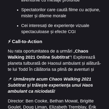
Spectatorilor care caută filme cu acțiune,
mister și dileme morale
Cei interesați de experiențe vizuale
spectaculoase și efecte CGI
⚡ Call-to-Action
Nu rata oportunitatea de a urmări „
Chaos
Walking 2021 Online Subtitrat
”! Explorează
planeta tulburată de Haosul ambulant și alătură-
te lui Todd în călătoria sa plină de aventuri și
mistere.
📌
Urmărește acum Chaos Walking 2021
Subtitrat și trăiește experiența unui Haos
ambulant ca niciodată!
Director:
Ben Cooke
,
Bethan Mowat
,
Brigitte
Goulet
,
Doug Liman
,
Elizabeth Tremblay
,
Érik