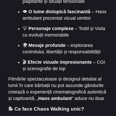
palpitante și situații tensionate
👁️
O lume distopică fascinantă
– Haos
ambulant prezentat vizual uimitor
💡
Personaje complexe
– Todd și Viola
cu evoluții memorabile
🌍
Mesaje profunde
– explorarea
controlului, libertății și responsabilității
🎬
Efecte vizuale impresionante
– CGI
și scenografie de top
Filmările spectaculoase și designul detaliat al
lumii în care bărbații nu pot ascunde gândurile
creează o experiență cinematografică autentică
și captivantă. „
Haos ambulant
” aduce nu doar
acțiune, ci și întrebări morale despre sinceritate,
📝 Ce face Chaos Walking unic?
încredere și supraviețuire.