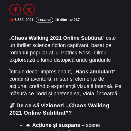
Filme Online 2014
Filme Online 2013
Filme Online 2012
Filme Online 2011
6.563
2021
1h 49m
267
FULL HD
Filme Online 2010
„
Chaos Walking 2021 Online Subtitrat
” este
un thriller science-fiction captivant, bazat pe
DMCA
romanul popular al lui Patrick Ness. Filmul
SERIALE ONLINE
explorează o lume distopică unde gândurile
bărbaților sunt vizibile tuturor, iar societatea
TERMENI ȘI CONDIȚII
Într-un decor impresionant, „
Haos ambulant
”
este prinsă într-un adevărat haos moral și
combină aventură, mister și elemente de
social. Povestea îl urmărește pe Todd Hewitt,
CONTACT
acțiune, creând o experiență vizuală intensă. Pe
un tânăr curajos care descoperă secrete
măsură ce Todd și prietena sa, Viola, încearcă
întunecate despre planeta sa natală și adevărul
să supraviețuiască, spectatorii sunt prinși într-
despre Haosul ambulant care afectează
🌌 De ce să vizionezi „Chaos Walking
un ritm alert, plin de suspans și dileme morale.
întreaga comunitate.
2021 Online Subtitrat”?
🔥
Acțiune și suspans
– scene