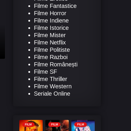
Filme Fantastice
Filme Horror
Filme Indiene
Filme Istorice
Filme Mister
Filme Netflix
Filme Politiste
Filme Razboi
Filme Românești
Filme SF
Filme Thriller
Filme Western
Seriale Online
FILM
FILM
FILM