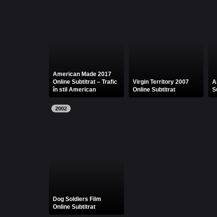
American Made 2017
Online Subtitrat – Trafic
Virgin Territory 2007
A
în stil American
Online Subtitrat
S
2002
Dog Soldiers Film
Online Subtitrat