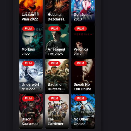
Lesson
Hobbitul:
Don Jon
Plan 2022
Dezolarea
2013
Online
lui Smaug
Online
Subtitrat –
2013
Subtitrat
FILM
FILM
FILM
Lecția
Online
Justiției
Subtitrat
Morbius
An Honest
Veronica
2022
Life 2025
2017
Online
Online
Online
Subtitrat –
Subtitrat
Subtitrat
FILM
FILM
FILM
HD
Underworl
Badland
Speak No
d: Blood
Hunters
Evil Online
Wars
2024
Subtitrat
(2016)
Online
FILM
FILM
FILM
Online
Subtitrat
Subtitrat
Bison
The
No Other
Kaalamaa
Gardener
Choice
dan 2025
2025
2025