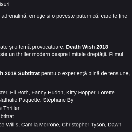
suri
 adrenalină, emoție și o poveste puternică, care te ține
rate și o temă provocatoare,
Death Wish 2018
ste un thriller modern despre limitele dreptății. Filmul
h 2018 Subtitrat
pentru o experiență plină de tensiune,
ster
,
Eli Roth
,
Fanny Hudon
,
Kitty Hopper
,
Lorette
Nathalie Paquette
,
Stéphane Byl
 Thriller
titrat
e Willis
,
Camila Morrone
,
Christopher Tyson
,
Dawn