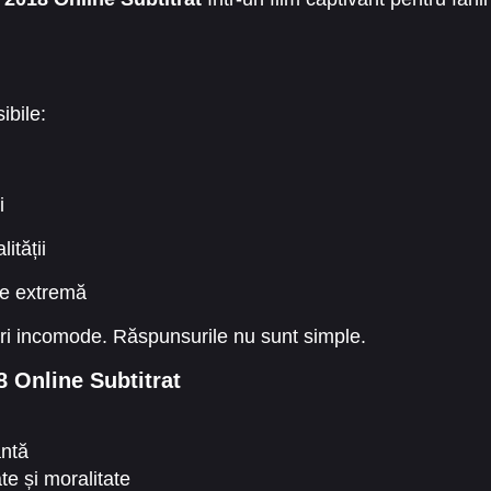
ibile:
i
ității
ne extremă
ări incomode. Răspunsurile nu sunt simple.
8 Online Subtitrat
antă
e și moralitate