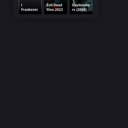
I
Evil Dead
Daybreake
Frankenst
Rise 2023
rs (2009)
ein 2014
Online
Online
Online
Subtitrat
Subtitrat –
Subtitrat
Vânătoare
a a început