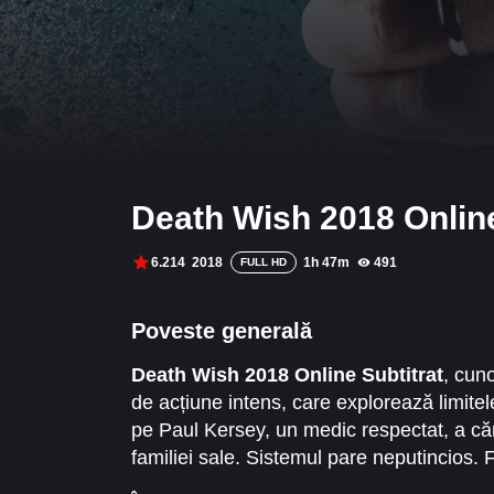
Death Wish 2018 Online
6.214
2018
1h 47m
491
FULL HD
Poveste generală
Death Wish 2018 Online Subtitrat
, cun
de acțiune intens, care explorează limitel
pe Paul Kersey, un medic respectat, a căr
familiei sale. Sistemul pare neputincios.