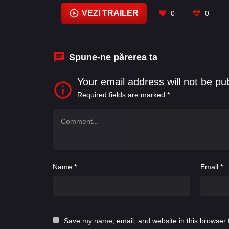
Ford
,
Dean Norris
,
Elisabeth Shue
,
Gerar
VEZI TRAILER
0
0
Spune-ne părerea ta
Your email address will not be pu
Required fields are marked
*
Name
*
Email
*
Save my name, email, and website in this browser 