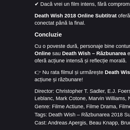
✔ Dacă vrei un film intens, fără compromi
Death Wish 2018 Online Subtitrat
oferă
conectat până la final.
Concluzie
Cu o poveste dură, personaje bine contu
Online
sau
Death Wish – Răzbunarea
e
oferă acțiune intensă și reflecție morală.
👉 Nu rata filmul și urmărește
Death Wis
acțiune și răzbunare!
Director:
Christopher T. Sadler
,
E.J. Foer
Leblanc
,
Mark Cotone
,
Marvin Williams
,
Genre:
Filme Actiune
,
Filme Drama
,
Filme
Tags:
Death Wish – Răzbunarea 2018 Sub
Cast:
Andreas Apergis
,
Beau Knapp
,
Bruc