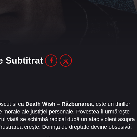
 Subtitrat
oscut și ca
Death Wish – Răzbunarea
, este un thriller
e morale ale justiției personale. Povestea îl urmărește
ui viață se schimbă radical după un atac violent asupra
 Frustrarea crește. Dorința de dreptate devine obsesivă.