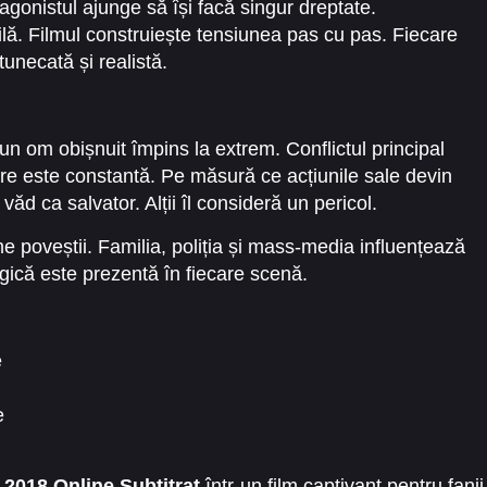
tagonistul ajunge să își facă singur dreptate.
ilă. Filmul construiește tensiunea pas cu pas. Fiecare
unecată și realistă.
un om obișnuit împins la extrem. Conflictul principal
nare este constantă. Pe măsură ce acțiunile sale devin
 văd ca salvator. Alții îl consideră un pericol.
poveștii. Familia, poliția și mass-media influențează
gică este prezentă în fiecare scenă.
e
e
t
2018 Online Subtitrat
într-un film captivant pentru fanii