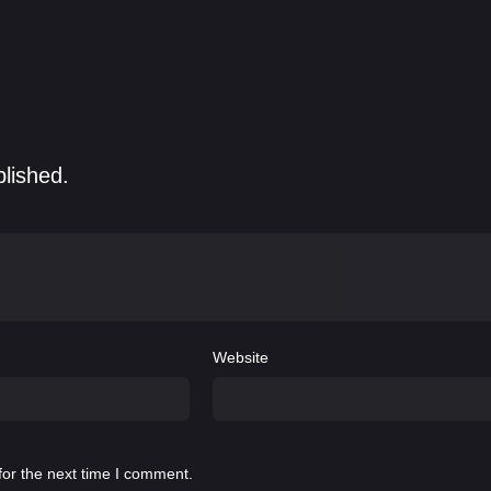
do Lo Dico
,
Heather B.
,
Ian Matthews
,
Jack Kesy
blished.
Website
for the next time I comment.