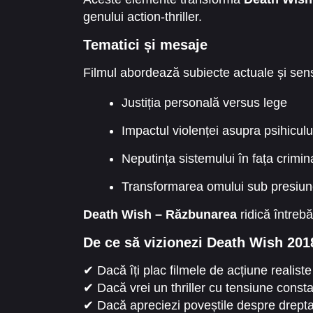
genului action-thriller.
Tematici și mesaje
Filmul abordează subiecte actuale și sens
Justiția personală versus lege
Impactul violenței asupra psihiculu
Neputința sistemului în fața criminal
Transformarea omului sub presiu
Death Wish – Răzbunarea
ridică întreb
De ce să vizionezi Death Wish 201
✔ Dacă îți plac filmele de acțiune realiste
✔ Dacă vrei un thriller cu tensiune const
✔ Dacă apreciezi poveștile despre dreptat