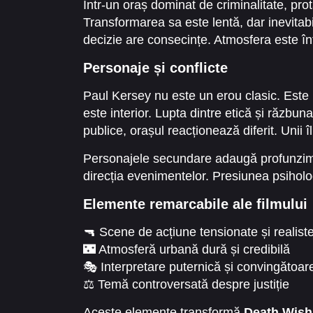
Într-un oraș dominat de criminalitate, pro
Transformarea sa este lentă, dar inevitab
decizie are consecințe. Atmosfera este înt
Personaje și conflicte
Paul Kersey nu este un erou clasic. Este 
este interior. Lupta dintre etică și răzbu
publice, orașul reacționează diferit. Unii îl
Personajele secundare adaugă profunzime 
direcția evenimentelor. Presiunea psiholo
Elemente remarcabile ale filmului
🔫 Scene de acțiune tensionate și realist
🌃 Atmosferă urbană dură și credibilă
🎭 Interpretare puternică și convingătoar
⚖️ Temă controversată despre justiție
🔥 Ritm constant și suspans bine construi
Aceste elemente transformă
Death Wish 