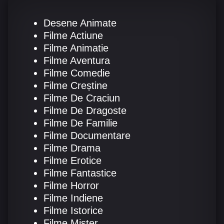
Filme Online 2014
Filme Online 2013
Desene Animate
Filme Online 2012
Filme Online 2011
Filme Actiune
Filme Animatie
Filme Online 2010
Filme Aventura
Filme Comedie
DMCA
Filme Creștine
Filme De Craciun
SERIALE ONLINE
Filme De Dragoste
TERMENI ȘI CONDIȚII
Filme De Familie
Filme Documentare
CONTACT
Filme Drama
Filme Erotice
Filme Fantastice
Filme Horror
Filme Indiene
Filme Istorice
Filme Mister