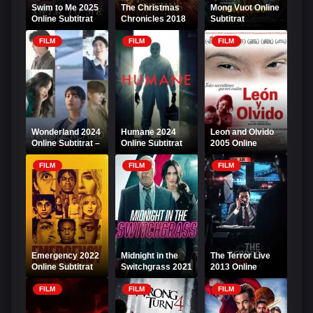
Swim to Me 2025
The Christmas
Mong Vuot Online
Online Subtitrat
Chronicles 2018
Subtitrat
Online Subtitrat
FILM
FILM
FILM
Wonderland 2024
Humane 2024
Leon and Olvido
Online Subtitrat –
Online Subtitrat
2005 Online
Țara Minunilor
Subtitrat
FILM
FILM
FILM
Emergency 2022
Midnight in the
The Terror Live
Online Subtitrat
Switchgrass 2021
2013 Online
Online Subtitrat
Subtitrat
FILM
FILM
FILM