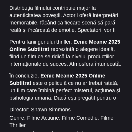
Eenie Meanie 2025 Online Subtitrat
nu este
Distribuția filmului contribuie major la
doar un simplu thriller, ci o experiență
autenticitatea poveștii. Actorii oferă interpretări
cinematografică ce pune sub semnul întrebării
memorabile, făcând ca fiecare scenă să pară
valorile morale și puterea de decizie a fiecărui
reală și încărcată de emoție. Spectatorii vor fi
individ.
atrași de realismul personajelor, dar și de
Pentru fanii genului thriller,
Eenie Meanie 2025
misterul ce planează asupra întregii narațiuni.
Online Subtitrat
reprezintă o alegere ideală,
fiind un film ce se ridică la nivelul producțiilor
internaționale de succes. Atmosfera întunecată,
suspansul constant și momentele de tensiune
În concluzie,
Eenie Meanie 2025 Online
maximă fac din acest film o producție ce merită
Subtitrat
este o peliculă ce nu ar trebui ratată,
vizionată atât de pasionații genului, cât și de cei
un film care îmbină perfect misterul, acțiunea și
care caută o poveste intensă, plină de
psihologia umană. Dacă ești pregătit pentru o
neprevăzut.
experiență cinematografică plină de adrenalină,
Director:
Shawn Simmons
acesta este filmul care îți va oferi exact ceea ce
Genre:
Filme Actiune
,
Filme Comedie
,
Filme
cauți.
Thriller