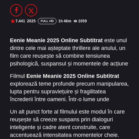
Filme Online 2014
Filme Online 2013
Filme Online 2012
Filme Online 2011
7.441
2025
1h 46m
1059
FULL HD
Filme Online 2010
Eenie Meanie 2025 Online Subtitrat
este unul
dintre cele mai așteptate thrillere ale anului, un
DMCA
film care reușește să combine tensiunea
SERIALE ONLINE
psihologică, suspansul și momentele de acțiune
într-o experiență cinematografică de neuitat.
TERMENI ȘI CONDIȚII
Filmul
Eenie Meanie 2025 Online Subtitrat
Povestea filmului se construiește în jurul unor
explorează teme profunde precum manipularea,
personaje complexe, prinse într-un joc periculos
CONTACT
lupta pentru supraviețuire și fragilitatea
al minciunilor și al deciziilor fatale, unde fiecare
încrederii între oameni. Într-o lume unde
alegere poate însemna diferența dintre viață și
aparențele înșeală, iar prieteniile se destramă
moarte.
Un alt punct forte al filmului este modul în care
sub presiune, spectatorii sunt provocați să
reușește să creeze suspans prin dialoguri
rămână atenți la fiecare detaliu. Ritmul alert și
inteligente și cadre atent construite, care
atmosfera tensionată te vor ține lipit de ecran
accentuează intensitatea momentelor cheie.
până la ultima scenă.