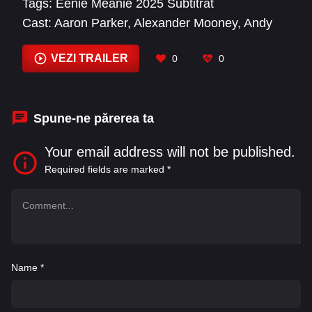
Tags:
Eenie Meanie 2025 Subtitrat
Cast:
Aaron Parker
,
Alexander Mooney
,
Andy
García
,
Anjanette Hall
,
Beshoy Hanna
,
Billy
Grimm
,
Billy Wise
,
Brad Hirsch
,
Bryant Carroll
,
VEZI TRAILER
0
0
Chelsey Crisp
,
Chris Bauer
,
Dana Simone
Spune-ne părerea ta
Your email address will not be published.
Required fields are marked
*
Name
*