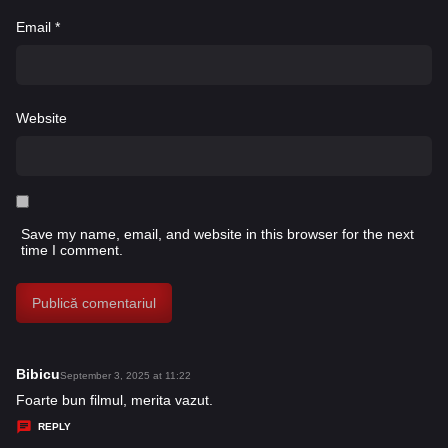
Email
*
Website
Save my name, email, and website in this browser for the next
time I comment.
Bibicu
s
September 3, 2025 at 11:22
a
Foarte bun filmul, merita vazut.
y
REPLY