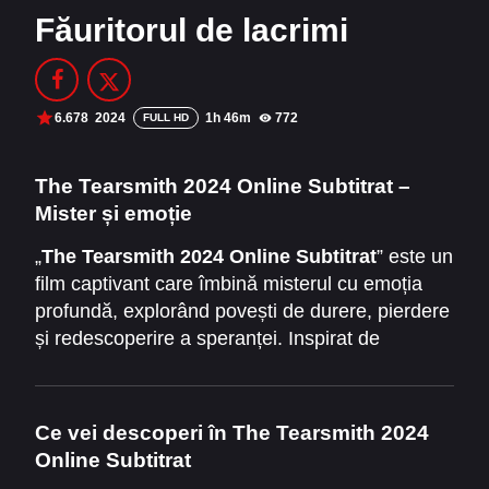
Făuritorul de lacrimi
Filme Online 2014
Filme Online 2013
Filme Online 2012
Filme Online 2011
Filme Online 2010
6.678
2024
1h 46m
772
FULL HD
DMCA
The Tearsmith 2024 Online Subtitrat –
Mister și emoție
SERIALE ONLINE
„
The Tearsmith 2024 Online Subtitrat
” este un
TERMENI ȘI CONDIȚII
film captivant care îmbină misterul cu emoția
profundă, explorând povești de durere, pierdere
CONTACT
și redescoperire a speranței. Inspirat de
personajul enigmatic
Fabbricante di lacrime
,
sau
Făuritorul de lacrimi
, filmul aduce pe
ecran o lume fascinantă în care lacrimile nu
Ce vei descoperi în The Tearsmith 2024
sunt doar semne ale tristeții, ci și simboluri ale
Online Subtitrat
vindecării și puterii interioare. Versiunea online