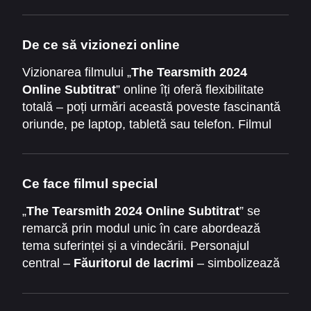
De ce să vizionezi online
Vizionarea filmului „
The Tearsmith 2024
Online Subtitrat
” online îți oferă flexibilitate
totală – poți urmări această poveste fascinantă
oriunde, pe laptop, tabletă sau telefon. Filmul
combină elemente vizuale impresionante cu o
intrigă emoțională profundă, oferind o
experiență cinematografică completă.
Ce face filmul special
Subtitrările în română permit spectatorilor să
simtă fiecare nuanță a personajelor și să fie
„
The Tearsmith 2024 Online Subtitrat
” se
conectați la magia poveștii, amplificând impactul
remarcă prin modul unic în care abordează
emoțional.
tema suferinței și a vindecării. Personajul
central –
Făuritorul de lacrimi
– simbolizează
puterea de a transforma durerea în artă și
speranță. Povestea este construită cu atenție,