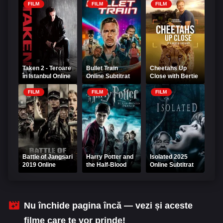
FILM
FILM
FILM
Taken 2 - Teroare
Bullet Train
Cheetahs Up
în Istanbul Online
Online Subtitrat
Close with Bertie
Subtitrat
Gregory 2026
Online Subtitrat
FILM
FILM
FILM
Battle of Jangsari
Harry Potter and
Isolated 2025
2019 Online
the Half-Blood
Online Subtitrat
Subtitrat
Prince 2009
Online Subtitrat
Nu închide pagina încă — vezi și aceste
filme care te vor prinde!