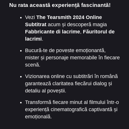
alterând momente de tensiune cu secvențe
Nu rata această experiență fascinantă!
emoționante, creând un echilibru perfect între
mister și emoție. Filmul transmite un mesaj
Vezi
The Tearsmith 2024 Online
profund: fiecare lacrimă poate fi un pas spre
Subtitrat
acum și descoperă magia
regenerare și înțelegere.
Fabbricante di lacrime
,
Făuritorul de
lacrimi
.
Bucură-te de poveste emoționantă,
mister și personaje memorabile în fiecare
scenă.
Vizionarea online cu subtitrări în română
garantează claritatea fiecărui dialog și
detaliu al poveștii.
Transformă fiecare minut al filmului într-o
experiență cinematografică captivantă și
emoțională.