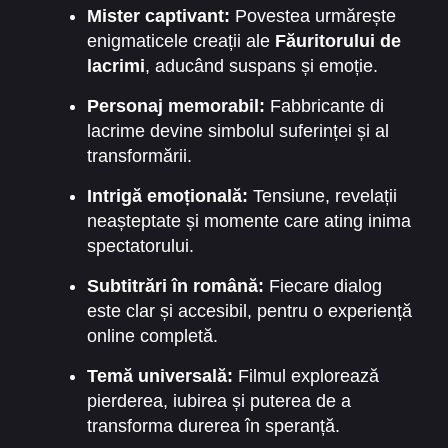
subtitrată în română permite spectatorilor să se
Mister captivant:
Povestea urmărește
conecteze cu fiecare replică și fiecare emoție,
enigmaticele creații ale
Făuritorului de
transformând vizionarea într-o experiență
lacrimi
, aducând suspans și emoție.
profundă și memorabilă.
Personaj memorabil:
Fabbricante di
lacrime devine simbolul suferinței și al
transformării.
Intrigă emoțională:
Tensiune, revelații
neașteptate și momente care ating inima
spectatorului.
Subtitrări în română:
Fiecare dialog
este clar și accesibil, pentru o experiență
online completă.
Temă universală:
Filmul explorează
pierderea, iubirea și puterea de a
transforma durerea în speranță.