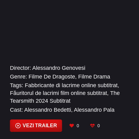
Director:
Alessandro Genovesi
Genre:
Filme De Dragoste
,
Filme Drama
Tags:
Fabbricante di lacrime online subtitrat
,
Făuritorul de lacrimi film online subtitrat
,
The
Tearsmith 2024 Subtitrat
Cast:
Alessandro Bedetti
,
Alessandro Pala
Griesche
,
Angelo Tanzi
,
Anna Cianca
,
Aron
Tewelde
,
Caterina Ferioli
,
Eco Andriolo Ranzi
,
VEZI TRAILER
0
0
Eugenio Krauss
,
Filippo Giacomelli
,
Giulia