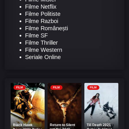
Filme Netflix
Filme Politiste
Filme Razboi
Filme Românești
Filme SF
Filme Thriller
Filme Western
Seriale Online
FILM
FILM
FILM
Black Hawk
Return to Silent
Till Death 2021