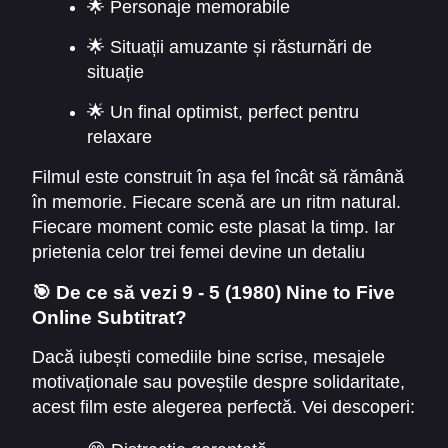
🌟 Personaje memorabile
🌟 Situații amuzante și răsturnări de
situație
🌟 Un final optimist, perfect pentru
relaxare
Filmul este construit în așa fel încât să rămână
în memorie. Fiecare scenă are un ritm natural.
Fiecare moment comic este plasat la timp. Iar
prietenia celor trei femei devine un detaliu
central. Prin urmare, spectatorul se simte
🎯 De ce să vezi 9 - 5 (1980) Nine to Five
implicat și urmărește povestea cu interes.
Online Subtitrat?
Dacă iubești comediile bine scrise, mesajele
motivaționale sau poveștile despre solidaritate,
acest film este alegerea perfectă. Vei descoperi: