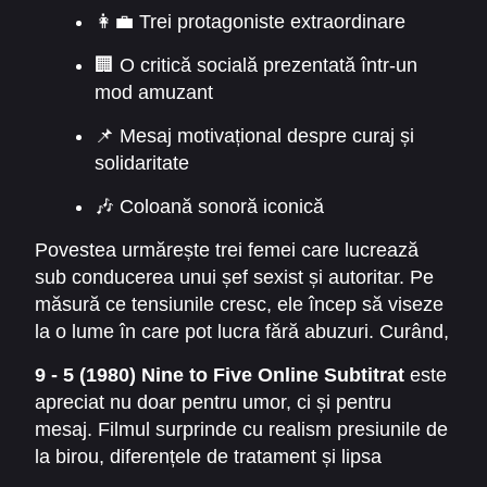
👩‍💼 Trei protagoniste extraordinare
🏢 O critică socială prezentată într-un
mod amuzant
📌 Mesaj motivațional despre curaj și
solidaritate
🎶 Coloană sonoră iconică
Povestea urmărește trei femei care lucrează
sub conducerea unui șef sexist și autoritar. Pe
măsură ce tensiunile cresc, ele încep să viseze
la o lume în care pot lucra fără abuzuri. Curând,
visele devin planuri, iar planurile devin acțiuni
9 - 5 (1980) Nine to Five Online Subtitrat
este
spectaculoase. De aici pornesc scene pline de
apreciat nu doar pentru umor, ci și pentru
comedie și situații incredibile. De asemenea,
mesaj. Filmul surprinde cu realism presiunile de
relația dintre cele trei protagoniste evoluează
la birou, diferențele de tratament și lipsa
frumos, punând accent pe sprijin și prietenie.
respectului față de angajate. Cu toate acestea,