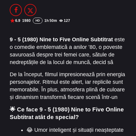
Filme Online 2014
Filme Online 2013
Filme Online 2012
Filme Online 2011
6.9
1980
1h 50m
127
HD
Filme Online 2010
9 - 5 (1980) Nine to Five Online Subtitrat
este
o comedie emblematică a anilor ’80, o poveste
DMCA
savuroasă despre trei femei care, sătule de
SERIALE ONLINE
nedreptățile de la locul de muncă, decid să
schimbe regulile jocului. Filmul combină umorul
TERMENI ȘI CONDIȚII
De la început, filmul impresionează prin energia
inteligent, situațiile absurde și mesajul social
personajelor. Ritmul este alert, iar replicile sunt
puternic, devenind rapid un titlu clasic. Totodată,
CONTACT
memorabile. În plus, atmosfera plină de culoare
este cunoscut la noi și sub numele
De la 9 la 5
,
și dinamism transformă fiecare scenă într-un
un titlu care surprinde perfect rutina zilnică pe
moment comic reușit. Filmul surprinde perfect
care personajele încearcă să o depășească.
🌟 Ce face 9 - 5 (1980) Nine to Five Online
frustrările angajaților obișnuiți, folosind însă
Subtitrat atât de special?
comedia ca principală armă.
😂 Umor inteligent și situații neașteptate