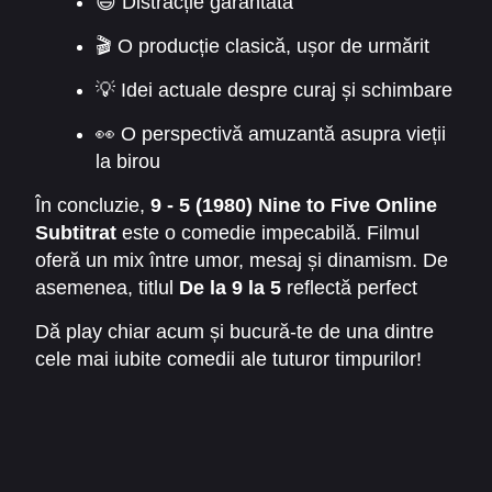
😄 Distracție garantată
🎬 O producție clasică, ușor de urmărit
💡 Idei actuale despre curaj și schimbare
👀 O perspectivă amuzantă asupra vieții
la birou
În concluzie,
9 - 5 (1980) Nine to Five Online
Subtitrat
este o comedie impecabilă. Filmul
oferă un mix între umor, mesaj și dinamism. De
asemenea, titlul
De la 9 la 5
reflectă perfect
esența poveștii: lupta pentru libertate într-o
Dă play chiar acum și bucură-te de una dintre
lume dominată de reguli rigide.
cele mai iubite comedii ale tuturor timpurilor!