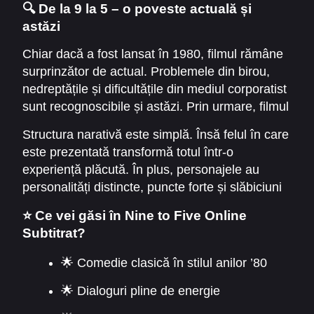
🔍 De la 9 la 5 – o poveste actuală și
păstrează un ton optimist și oferă soluții prin
astăzi
spirit de echipă și determinare.
Chiar dacă a fost lansat în 1980, filmul rămâne
surprinzător de actual. Problemele din birou,
nedreptățile și dificultățile din mediul corporatist
sunt recognoscibile și astăzi. Prin urmare, filmul
nu doar distrează, ci și transmite idei importante
Structura narativă este simplă. Însă felul în care
despre dreptate și egalitate.
este prezentată transformă totul într-o
experiență plăcută. În plus, personajele au
personalități distincte, puncte forte și slăbiciuni
care fac povestea mai autentică.
⭐ Ce vei găsi în Nine to Five Online
Subtitrat?
🌟 Comedie clasică în stilul anilor ’80
🌟 Dialoguri pline de energie