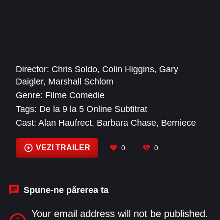
Director:
Chris Soldo
,
Colin Higgins
,
Gary
Daigler
,
Marshall Schlom
Genre:
Filme Comedie
Tags:
De la 9 la 5 Online Subtitrat
Cast:
Alan Haufrect
,
Barbara Chase
,
Berniece
Janssen
,
Brad David
,
Dabney Coleman
,
David
Price
,
Dolly Parton
,
Earl Boen
,
Edward
VEZI TRAILER
0
0
Marshall
,
Elisabeth Fraser
,
Elizabeth Wilson
,
Eric Mansker
Spune-ne părerea ta
Your email address will not be published.