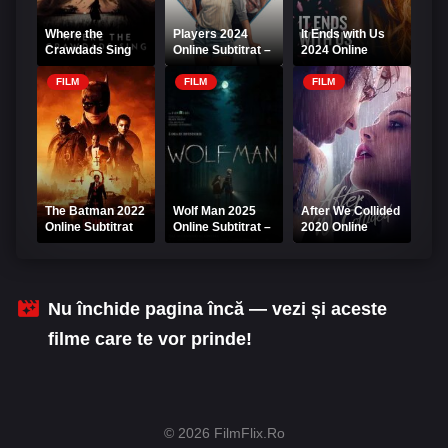
Where the
Players 2024
It Ends with Us
Crawdads Sing
Online Subtitrat –
2024 Online
Online Subtitrat
Filmul Jocul
Subtitrat
atracției
FILM
FILM
FILM
The Batman 2022
Wolf Man 2025
After We Collided
Online Subtitrat
Online Subtitrat –
2020 Online
Omul-lup
Subtitrat – După
ce ne-am certat
Nu închide pagina încă — vezi și aceste
filme care te vor prinde!
© 2026 FilmFlix.Ro