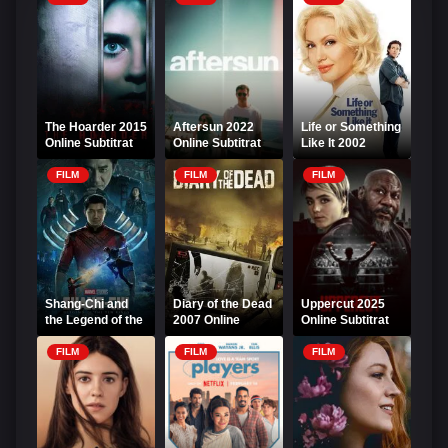
The Hoarder 2015
Aftersun 2022
Life or Something
Online Subtitrat
Online Subtitrat
Like It 2002
Online Subtitrat
FILM
FILM
FILM
Shang-Chi and
Diary of the Dead
Uppercut 2025
the Legend of the
2007 Online
Online Subtitrat
Ten Rings 2021
Subtitrat
Online Subtitrat
FILM
FILM
FILM