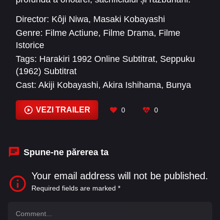
Este alegerea ideală pentru cei pasionați de
Director:
Kôji Niwa
,
Masaki Kobayashi
filme istorice, drame intense și povești cu
Genre:
Filme Actiune
,
Filme Drama
,
Filme
profunzime morală.
Istorice
Tags:
Harakiri 1992 Online Subtitrat
,
Seppuku
(1962) Subtitrat
Cast:
Akiji Kobayashi
,
Akira Ishihama
,
Bunya
Ozawa
,
Gen Takasugi
,
Hisashi Igawa
,
Ichirō
Nakatani
,
Ichirō Yamamoto
,
Jo Azumi
,
Kei Satō
,
VEZI TRAILER
0
0
Kenji Hayashi
,
Kenzō Tanaka
,
Kōichi Hayashi
Spune-ne părerea ta
Your email address will not be published.
Required fields are marked
*