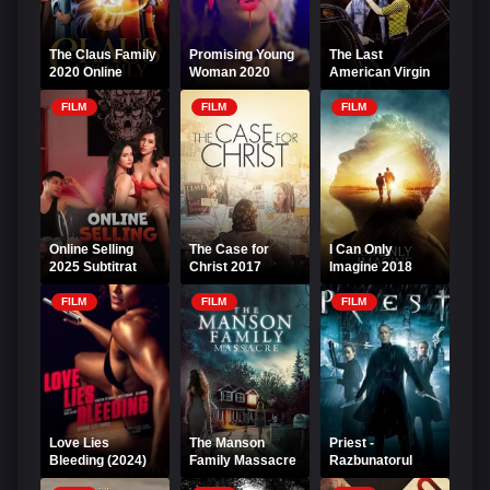
The Claus Family
Promising Young
The Last
2020 Online
Woman 2020
American Virgin
Subtitrat
Online Subtitrat
1982 Online
Subtitrat
FILM
FILM
FILM
Online Selling
The Case for
I Can Only
2025 Subtitrat
Christ 2017
Imagine 2018
Online Subtitrat
Online Subtitrat
FILM
FILM
FILM
Love Lies
The Manson
Priest -
Bleeding (2024)
Family Massacre
Razbunatorul
Online Subtitrat –
2019 Online
Online Subtitrat