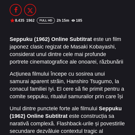
Filme Online 2014
Filme Online 2013
Filme Online 2012
Filme Online 2011
8.435
1962
2h 15m
185
FULL HD
Filme Online 2010
Seppuku (1962) Online Subtitrat
este un film
japonez clasic regizat de Masaki Kobayashi,
DMCA
considerat unul dintre cele mai profunde
SERIALE ONLINE
portrete cinematografice ale onoarei, răzbunării
și tradițiilor samurailor. Povestea explorează
TERMENI ȘI CONDIȚII
Acțiunea filmului începe cu sosirea unui
codul strict al bushido și consecințele tragice ale
samurai aparent străin, Hanshiro Tsugumo, la
conformității forțate, oferind spectatorilor o
CONTACT
conacul familiei Iyi. El cere să fie primit pentru a
experiență cinematografică memorabilă și plină
comite seppuku, ritualul samurailor prin care își
de dramatism. Filmul este cunoscut
iau viața pentru a-și salva onoarea. Cererea sa
internațional și sub numele de
Harakiri
,
Unul dintre punctele forte ale filmului
Seppuku
stârnește suspiciuni și reacții critice, iar
reflectând ritualul de sinucidere samurai care
(1962) Online Subtitrat
este construcția sa
evenimentele care urmează dezvăluie treptat
stă la baza intrigii.
narativă complexă. Flashback-urile și povestirile
adevărata motivație a lui Hanshiro. Filmul
secundare dezvăluie contextul tragic al
explorează conflictele dintre onoare și