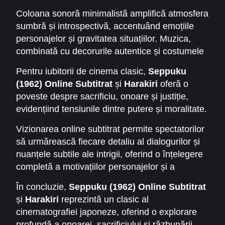
acțiunilor personajelor și evidențiază injustiția
moralitate, putere și nedreptate, într-un cadru
Coloana sonoră minimalistă amplifică atmosfera
sistemului samurailor. Kobayashi utilizează
feudal autentic, cu reguli stricte și convenții
sumbră și introspectivă, accentuând emoțiile
cadre lungi și simboluri vizuale puternice pentru
sociale rigide.
personajelor și gravitatea situațiilor. Muzica,
a sublinia tensiunea și dramatismul fiecărei
combinată cu decorurile autentice și costumele
scene, oferind spectatorilor o experiență
tradiționale, contribuie la realismul și
cinematografică intensă.
Pentru iubitorii de cinema clasic,
Seppuku
autenticitatea Japoniei feudale, sporind impactul
(1962) Online Subtitrat
și
Harakiri
oferă o
dramatic al fiecărui moment.
poveste despre sacrificiu, onoare și justiție,
evidențiind tensiunile dintre putere și moralitate.
Filmul abordează teme universale precum
Vizionarea online subtitrat permite spectatorilor
răzbunarea, corupția și lupta individului
să urmărească fiecare detaliu al dialogurilor și
împotriva nedreptății, rămânând relevant chiar
nuanțele subtile ale intrigii, oferind o înțelegere
și pentru spectatorii moderni.
completă a motivațiilor personajelor și a
contextului social al epocii. Filmul combină
În concluzie,
Seppuku (1962) Online Subtitrat
dramele psihologice cu portretizarea culturală a
și
Harakiri
reprezintă un clasic al
Japoniei feudale, creând un thriller istoric
cinematografiei japoneze, oferind o explorare
captivant și profund.
profundă a onoarei, sacrificiului și răzbunării.