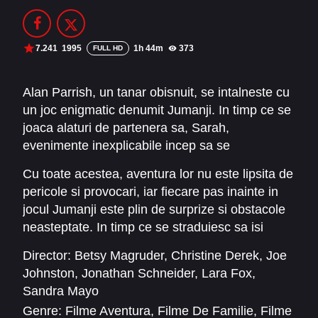
Filme Online 2014
Filme Online 2013
Filme Online 2012
Filme Online 2011
7.241
1995
1h 44m
373
FULL HD
Filme Online 2010
Alan Parrish, un tanar obisnuit, se intalneste cu
un joc enigmatic denumit Jumanji. In timp ce se
DMCA
joaca alaturi de partenera sa, Sarah,
SERIALE ONLINE
evenimente inexplicabile incep sa se
desfasoare, iar Alan este teleportat intr-o alta
TERMENI ȘI CONDIȚII
Cu toate acestea, aventura lor nu este lipsita de
realitate, in inima junglei fermecate din Jumanji,
pericole si provocari, iar fiecare pas inainte in
unde ramane captiv timp de 26 de ani.
CONTACT
jocul Jumanji este plin de surprize si obstacole
Dupa mult timp, doi alti copii, Judy si Peter,
neasteptate. In timp ce se straduiesc sa isi
gasesc jocul ascuns in podul casei lui Alan si, in
infranga temerile si sa gaseasca calea catre
timp ce il joaca, il elibereaza pe Alan din lumea
Director:
Betsy Magruder
,
Christine Derek
,
Joe
victorie, Judy, Peter si Alan isi amintesc mereu
salbatica in care a supravietuit pana la varsta
Johnston
,
Jonathan Schneider
,
Lara Fox
,
de cuvintele cheie: "Jumanji 1995 film online
de 38 de ani. Impreuna, cei trei aventurieri
Sandra Mayo
subtitrat", un indiciu misterios care le poate oferi
trebuie sa-l gaseasca pe Sarah, care a trecut si
Genre:
Filme Aventura
,
Filme De Familie
,
Filme
ghidajul de care au nevoie pentru a depasi toate