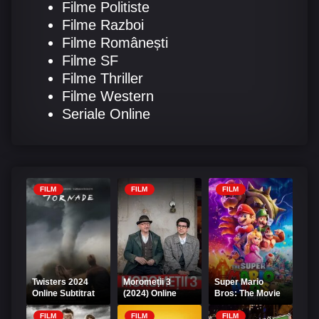
Filme Politiste
Filme Razboi
Filme Românești
Filme SF
Filme Thriller
Filme Western
Seriale Online
FILM
FILM
FILM
Twisters 2024
Moromeții 3
Super Mario
Online Subtitrat
(2024) Online
Bros: The Movie
Romanesc
2023 Online
Subtitrat
FILM
FILM
FILM