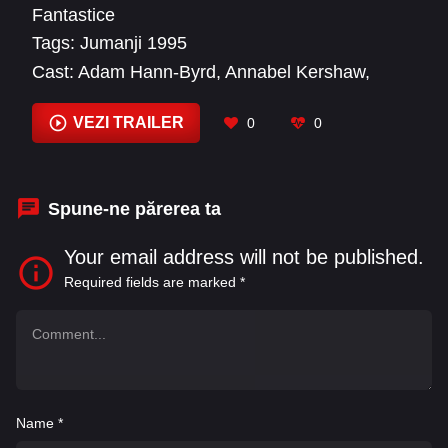
ea prin transformari pe parcursul anilor, pentru a
Fantastice
piedicile si a finaliza jocul.
finaliza jocul Jumanji 1995 film online subtitrat
Tags:
Jumanji 1995
inainte ca acesta sa-i... finalizeze pe ei.
Cast:
Adam Hann-Byrd
,
Annabel Kershaw
,
Bebe Neuwirth
,
Bonnie Hunt
,
Bradley Pierce
,
Brandon Obray
,
Brenda Lockmuller
,
Cyrus
VEZI TRAILER
0
0
Thiedeke
,
Daniel Olsen
,
Darryl Henriques
,
David Alan Grier
,
David Szehi
Spune-ne părerea ta
Your email address will not be published.
Required fields are marked
*
Name
*