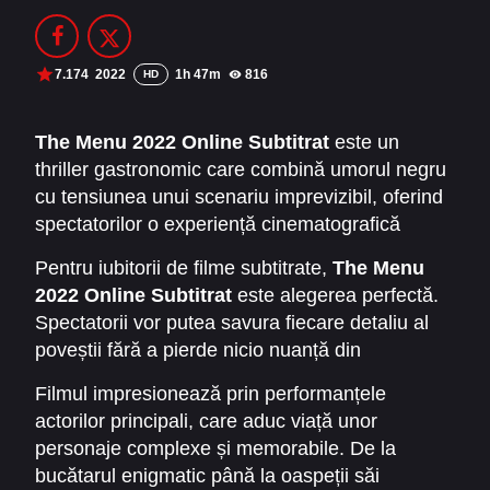
Filme Online 2014
Filme Online 2013
Filme Online 2012
Filme Online 2011
7.174
2022
1h 47m
816
HD
Filme Online 2010
The Menu 2022 Online Subtitrat
este un
thriller gastronomic care combină umorul negru
DMCA
cu tensiunea unui scenariu imprevizibil, oferind
SERIALE ONLINE
spectatorilor o experiență cinematografică
memorabilă. Filmul urmărește povestea unui
TERMENI ȘI CONDIȚII
Pentru iubitorii de filme subtitrate,
The Menu
grup de invitați privilegiați care participă la o
2022 Online Subtitrat
este alegerea perfectă.
cină exclusivistă într-un restaurant de lux de pe
CONTACT
Spectatorii vor putea savura fiecare detaliu al
o insulă izolată. Pe măsură ce serile culinare
poveștii fără a pierde nicio nuanță din
progresează, evenimentele iau o turnură
dialogurile inteligente și tensionate. Regizorul a
neașteptată, iar fiecare fel de mâncare servește
Filmul impresionează prin performanțele
reușit să creeze un echilibru între momentele de
drept vehicul pentru revelații întunecate și critici
actorilor principali, care aduc viață unor
suspans și cele de satiră, explorând în același
sociale subtile.
personaje complexe și memorabile. De la
timp tematici precum elitismul, puterea și
bucătarul enigmatic până la oaspeții săi
consecințele excesului.