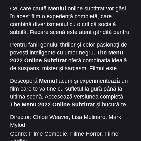
selectați, fiecare personaj este construit cu
Cei care caută
Meniul
online subtitrat vor găsi
atenție pentru a amplifica tensiunea și a
în acest film o experiență completă, care
menține publicul în suspans. În plus,
combină divertismentul cu o critică socială
cinematografia filmului și decorurile elegante
subtilă. Fiecare scenă este atent gândită pentru
contribuie la atmosfera sofisticată și în același
a surprinde atât vizual, cât și emoțional, iar
timp înfricoșătoare a cinei.
Pentru fanii genului thriller și celor pasionați de
finalul neașteptat va lăsa spectatorii cu impresia
povești inteligente cu umor negru,
The Menu
unei povești bine închegate, cu multiple niveluri
2022 Online Subtitrat
oferă combinația ideală
de interpretare.
de suspans, mister și sarcasm. Filmul este
perfect pentru vizionare acasă, cu prieteni sau
Descoperă
Meniul
acum și experimentează un
familie, oferind discuții interesante și
film care te va ține cu sufletul la gură până la
perspective diferite asupra naturii umane și a
ultima scenă. Accesează versiunea completă
obiceiurilor sociale.
The Menu 2022 Online Subtitrat
și bucură-te
de o experiență cinematografică care nu trebuie
Director:
Chloe Weaver
,
Lisa Molinaro
,
Mark
ratată!
Mylod
Genre:
Filme Comedie
,
Filme Horror
,
Filme