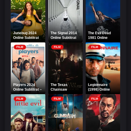
Junebug 2024
The Signal 2014
The Evil Dead
Online Subtitrat
Online Subtitrat
1981 Online
Subtitrat
FILM
FILM
FILM
Players 2024
The Texas
Legionnaire
Online Subtitrat –
Chainsaw
(1998) Online
Filmul Jocul
Massacre 2003
Subtitrat –
atracției
Online Subtitrat
Legionarul
FILM
FILM
FILM