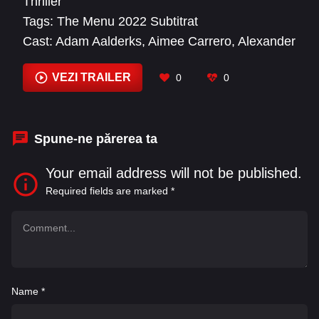
Thriller
Tags:
The Menu 2022 Subtitrat
Cast:
Adam Aalderks
,
Aimee Carrero
,
Alexander
Goldstein
,
Anya Taylor-Joy
,
Arturo Castro
,
Brandon Herron
,
Christina Brucato
,
Cristian
VEZI TRAILER
0
0
Gonzalez
,
Elbert Kim
,
Grant Henley
,
Hong
Chau
,
Janet McTeer
Spune-ne părerea ta
Your email address will not be published.
Required fields are marked
*
Name
*