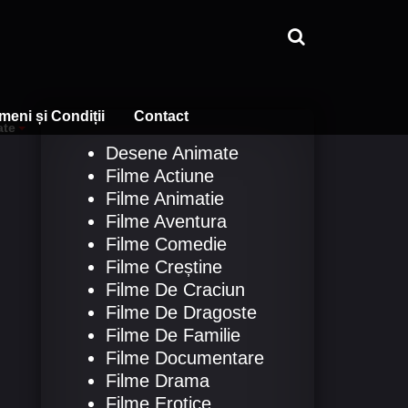
meni și Condiții
Contact
ate
Desene Animate
Filme Actiune
Filme Animatie
Filme Aventura
Filme Comedie
Filme Creștine
Filme De Craciun
Filme De Dragoste
Filme De Familie
Filme Documentare
Filme Drama
Filme Erotice