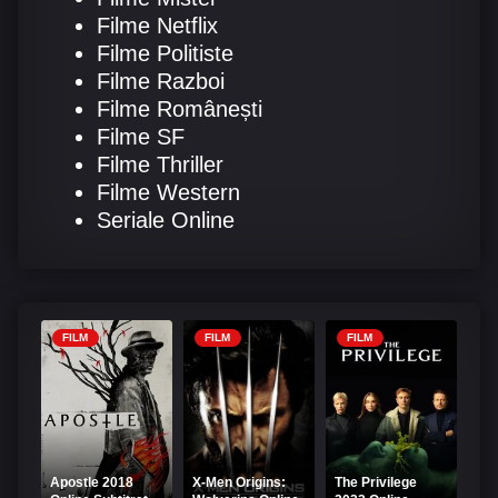
Filme Netflix
Filme Politiste
Filme Razboi
Filme Românești
Filme SF
Filme Thriller
Filme Western
Seriale Online
FILM
FILM
FILM
Apostle 2018
X-Men Origins:
The Privilege