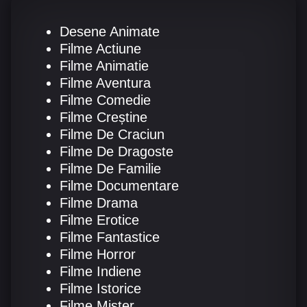
Filme Online 2014
Filme Online 2013
Desene Animate
Filme Online 2012
Filme Online 2011
Filme Actiune
Filme Animatie
Filme Online 2010
Filme Aventura
Filme Comedie
DMCA
Filme Creștine
Filme De Craciun
SERIALE ONLINE
Filme De Dragoste
TERMENI ȘI CONDIȚII
Filme De Familie
Filme Documentare
CONTACT
Filme Drama
Filme Erotice
Filme Fantastice
Filme Horror
Filme Indiene
Filme Istorice
Filme Mister