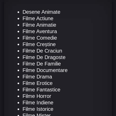
Filme Online 2014
Filme Online 2013
Desene Animate
Filme Online 2012
Filme Online 2011
Filme Actiune
Filme Animatie
Filme Online 2010
Filme Aventura
Filme Comedie
DMCA
Filme Creștine
Filme De Craciun
SERIALE ONLINE
Filme De Dragoste
TERMENI ȘI CONDIȚII
Filme De Familie
Filme Documentare
CONTACT
Filme Drama
Filme Erotice
Filme Fantastice
Filme Horror
Filme Indiene
Filme Istorice
Filme Mister