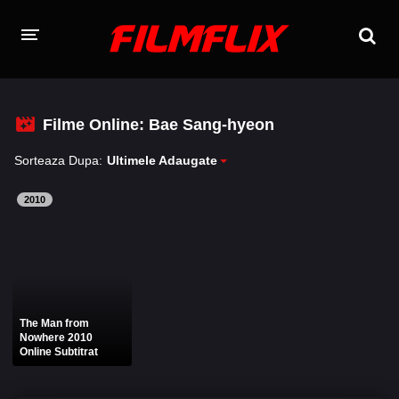
TOATE FILMELE
Filme Online: Bae Sang-hyeon
CERE UN FILM
Sorteaza Dupa:
Ultimele Adaugate
FILME ONLINE 2026 - 2010
2010
Filme Online 2026
Filme Online 2025
Filme Online 2024
Filme Online 2023
Filme Online 2022
Filme Online 2021
Filme Online 2020
Filme Online 2018
The Man from
Nowhere 2010
Online Subtitrat
Filme Online 2019
Filme Online 2017
Filme Online 2016
Filme Online 2015