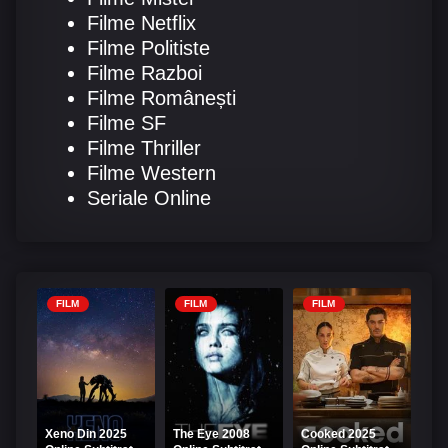
Filme Netflix
Filme Politiste
Filme Razboi
Filme Românești
Filme SF
Filme Thriller
Filme Western
Seriale Online
FILM
FILM
FILM
Xeno Din 2025
The Eye 2008
Cooked 2025