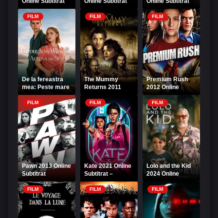
Online Subtitrat
Online Subtitrat
Online Subtitrat
FILM
FILM
FILM
De la fereastra
The Mummy
Premium Rush
mea: Peste mare
Returns 2011
2012 Online
(2023) Online
Online Subtitrat
Subtitrat
Subtitrat
FILM
FILM
FILM
Pawn 2013 Online
Kate 2021 Online
Lolo and the Kid
Subtitrat
Subtitrat –
2024 Online
Răzbunare
Subtitrat
Explozivă în
FILM
FILM
FILM
Tokyo