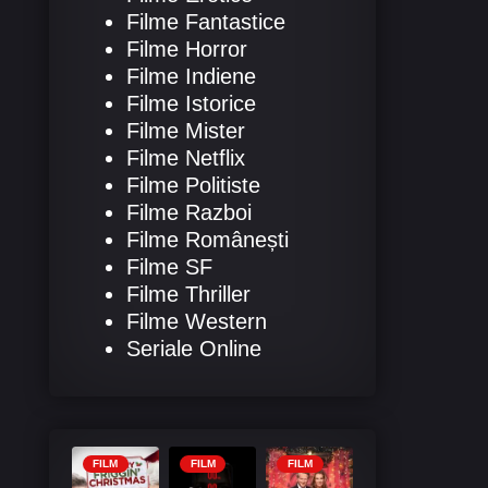
Filme Fantastice
Filme Horror
Filme Indiene
Filme Istorice
Filme Mister
Filme Netflix
Filme Politiste
Filme Razboi
Filme Românești
Filme SF
Filme Thriller
Filme Western
Seriale Online
FILM
FILM
FILM