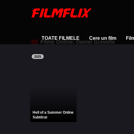
TOATE FILMELE
Cere un film
Fil
Filme Online: Daniel Gravelle
2025
Hell of a Summer Online
Subtitrat