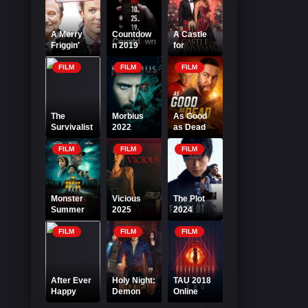
A Merry
Countdow
A Castle
Friggin'
n 2019
for
Christmas
Online
Christmas
2014
Subtitrat
2021
FILM
FILM
FILM
Online
Online
Subtitrat
Subtitrat
The
Morbius
As Good
Survivalist
2022
as Dead
(2021)
Online
2022
Online
Subtitrat –
Online
FILM
FILM
FILM
Subtitrat –
HD
Subtitrat -
Supravietu
Ca şi mort
itorul
Monster
Vicious
The Plot
Summer
2025
2024
2024
Online
Online
Online
Subtitrat
Subtitrat –
FILM
FILM
FILM
Subtitrat
HD
Complotul
Dezvăluit
After Ever
Holy Night:
TAU 2018
Happy
Demon
Online
Online
Hunters
Subtitrat