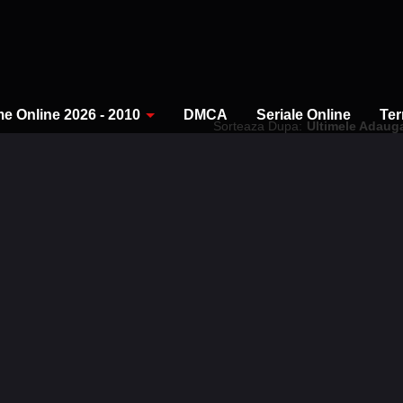
me Online 2026 - 2010
DMCA
Seriale Online
Ter
Sorteaza Dupa:
Ultimele Adaug