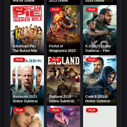
Horror Online
2013 Online
2025 Online
Subtitrat
Subtitrat –
Subtitrat
Căpitanul Phillips
FILM
FILM
FILM
American Pie:
Fistful of
K.O 2025 Online
The Naked Mile
Vengeance 2022
Subtitrat – Film
2006 Online
Online Subtitrat
de acțiune intens
Subtitrat
FILM
FILM
FILM
Assassin 2023
Badland 2019
Code 8 (2019)
Online Subtitrat
Online Subtitrat
Online Subtitrat
HD
FILM
FILM
FILM